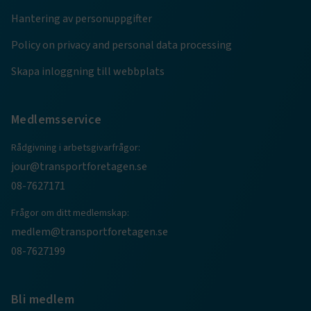
Hantering av personuppgifter
ARRAffinity
Session
Microsoft Corporation
.www.transportforetagen.se
Policy on privacy and personal data processing
Skapa inloggning till webbplats
Medlemsservice
.EPiForm_BID
www.transportforetagen.se
2
Rådgivning i arbetsgivarfrågor:
månader
4 veckor
jour@transportforetagen.se
08-7627171
Frågor om ditt medlemskap:
medlem@transportforetagen.se
08-7627199
Bli medlem