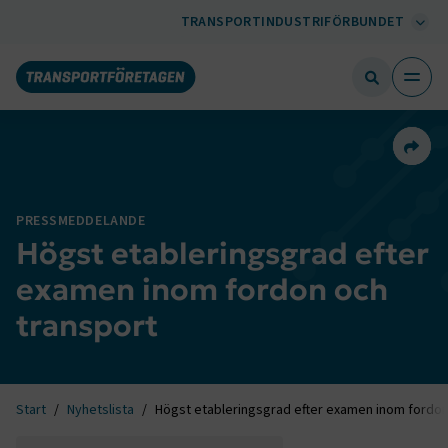
TRANSPORTINDUSTRIFÖRBUNDET
Dela 
PRESSMEDDELANDE
Högst etableringsgrad efter
examen inom fordon och
transport
Start
Nyhetslista
Högst etableringsgrad efter examen inom fordon