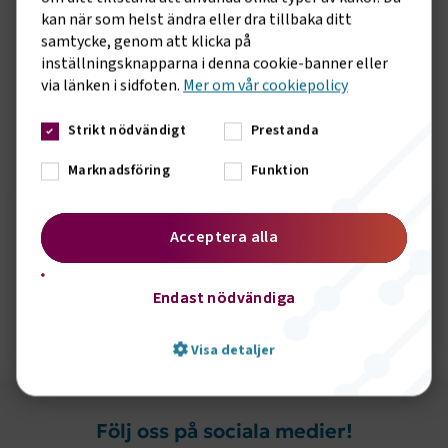
Undersökningen ger även politiker och andra beslutsfattare
kan när som helst ändra eller dra tillbaka ditt
ett underlag vid fördelningen av utbildningsresurser. Väljer
samtycke, genom att klicka på
de att satsa på transportrelaterade utbildningar kan de i
inställningsknapparna i denna cookie-banner eller
förlängningen räkna med ökade skatteintäkter på orten,
via länken i sidfoten.
Mer om vår cookiepolicy
avslutar Caj Luoma.
Strikt nödvändigt
Prestanda
Sidomeny
KONTAKT
Marknadsföring
Funktion
Acceptera alla
Seth Örbrink
Endast nödvändiga
Skicka e-post
072-3266020
Visa detaljer
Följ oss på sociala medier!
Strikt nödvändigt
Prestanda