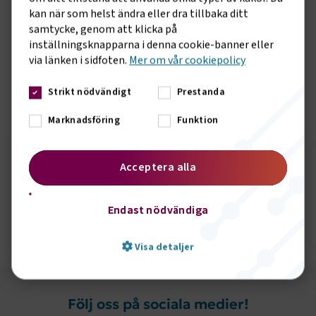
Undersökningen ger även politiker och andra beslutsfattare
kan när som helst ändra eller dra tillbaka ditt
ett underlag vid fördelningen av utbildningsresurser. Väljer
samtycke, genom att klicka på
de att satsa på transportrelaterade utbildningar kan de i
inställningsknapparna i denna cookie-banner eller
förlängningen räkna med ökade skatteintäkter på orten,
via länken i sidfoten.
Mer om vår cookiepolicy
avslutar Caj Luoma.
Strikt nödvändigt
Prestanda
Sidomeny
KONTAKT
Marknadsföring
Funktion
Acceptera alla
Seth Örbrink
Endast nödvändiga
Skicka e-post
072-3266020
Visa detaljer
Följ oss på sociala medier!
Strikt nödvändigt
Prestanda