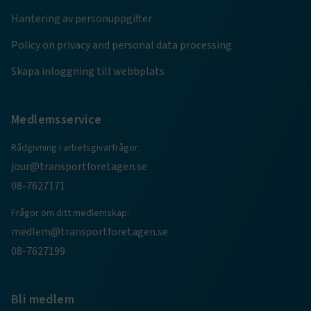
Hantering av personuppgifter
ARRAffinity
Session
Microsoft Corporation
.www.transportforetagen.se
Policy on privacy and personal data processing
Skapa inloggning till webbplats
Medlemsservice
.EPiForm_BID
www.transportforetagen.se
2
Rådgivning i arbetsgivarfrågor:
månader
4 veckor
jour@transportforetagen.se
08-7627171
Frågor om ditt medlemskap:
medlem@transportforetagen.se
08-7627199
Bli medlem