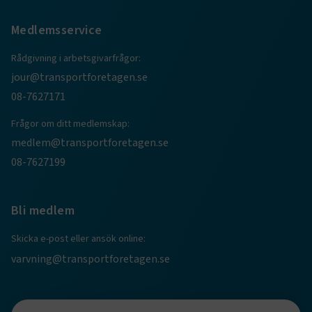
Medlemsservice
Rådgivning i arbetsgivarfrågor:
jour@transportforetagen.se
08-7627171
.EPiForm_BID
www.transportforetagen.se
2
månader
4 veckor
Frågor om ditt medlemskap:
medlem@transportforetagen.se
08-7627199
Bli medlem
Skicka e-post eller ansök online:
varvning@transportforetagen.se
TF-XSRF-TOKEN
www.transportforetagen.se
Session