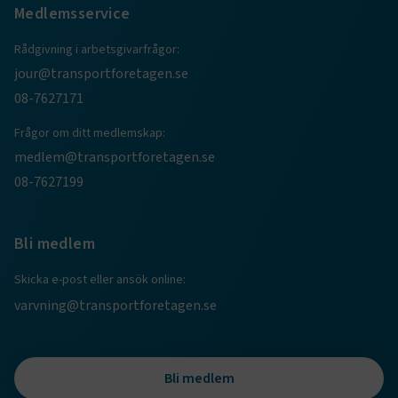
Medlemsservice
session
transportforetagen.shinyapps.io
Session
Rådgivning i arbetsgivarfrågor:
jour@transportforetagen.se
08-7627171
Frågor om ditt medlemskap:
e
medlem@transportforetagen.se
ARRAffinitySameSite
Session
Microsoft Corporation
08-7627199
.www.transportforetagen.se
Bli medlem
Skicka e-post eller ansök online:
varvning@transportforetagen.se
VISITOR_PRIVACY_METADATA
5
YouTube
månader
.youtube.com
4 veckor
Bli medlem