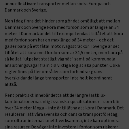
ännu effektivare transporter mellan södra Europa och
Danmark och Sverige.
Men i dag finns det hinder som gör det omöjligt att mellan
Danmark och Sverige köra med fordon som är längre än 34
meter. I Danmark är det till exempel endast tillåtet att köra
med fordon som har en maxlängd på 34 meter – och det
gäller bara på ett fåtal motorvägs­sträckor. I Sverige är det
tillåtet att köra med fordon som är 34,5 meter, men bara på
så kallat ”utpekat statligt vägnät” samt på kommunala
anslutnings­vägar fram till viktiga logistiska punkter. Olika
regler finns på fler områden som förhindrar gräns­
överskridande långa transporter. Inte helt koordinerat
alltså.
Rent praktiskt innebär detta att de längre lastbils­
kombinationerna enligt svenska specifikationer – som blir
över 34 meter långa – inte är tillåtna att köra i Danmark. Det
resulterar i att våra svenska och danska transport­företag,
som ofta är internationellt verksamma, inte kan optimera
sina resurser. De vågar inte investera i fordon som riskerar