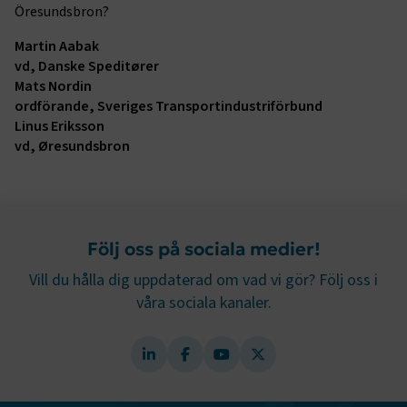
genom att aktivera grundläggande funktioner, såsom
Öresundsbron?
sidnavigering och åtkomst till säkra områden på
webbplatsen. Webbplatsen fungerar inte korrekt utan
Martin Aabak
dessa kakor.
vd, Danske Speditører
Mats Nordin
Namn
Leverantör
/
Domän
Utgång
ordförande, Sveriges Transport­industri­förbund
Linus Eriksson
.AspNetCore.Session
transportforetagen.se
Session
vd, Øresundsbron
.AspNetCore.AuthCookie
transportforetagen.se
1 år
CookieScriptConsent
2
CookieScript
Följ oss på sociala medier!
månader
www.transportforetagen.se
4 veckor
Vill du hålla dig uppdaterad om vad vi gör? Följ oss i
våra sociala kanaler.
Google Privacy Policy
ARRAffinity
Session
Microsoft Corporation
.www.transportforetagen.se