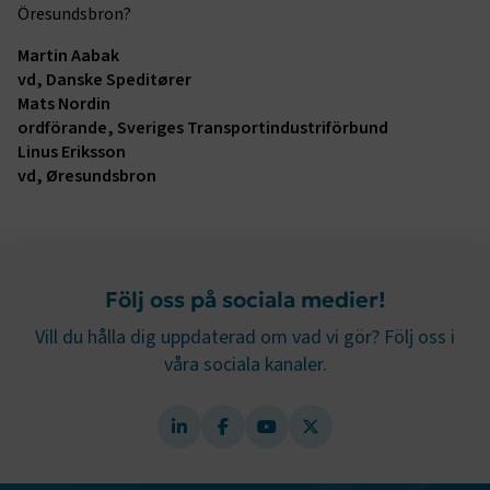
genom att aktivera grundläggande funktioner, såsom
Öresundsbron?
sidnavigering och åtkomst till säkra områden på
webbplatsen. Webbplatsen fungerar inte korrekt utan
Martin Aabak
dessa kakor.
vd, Danske Speditører
Mats Nordin
Namn
Leverantör
/
Domän
Utgång
ordförande, Sveriges Transport­industri­förbund
Linus Eriksson
.AspNetCore.Session
transportforetagen.se
Session
vd, Øresundsbron
.AspNetCore.AuthCookie
transportforetagen.se
1 år
CookieScriptConsent
2
CookieScript
Följ oss på sociala medier!
månader
www.transportforetagen.se
4 veckor
Vill du hålla dig uppdaterad om vad vi gör? Följ oss i
våra sociala kanaler.
Google Privacy Policy
ARRAffinity
Session
Microsoft Corporation
.www.transportforetagen.se