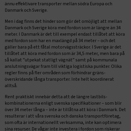
ännu effektivare transporter mellan södra Europa och
Danmark och Sverige.
Men i dag finns det hinder som gör det omöjligt att mellan
Danmark och Sverige köra med fordon som är längre än 34
meter. I Danmark är det till exempel endast tillåtet att köra
med fordon som har en maxlängd på 34 meter – och det
gäller bara på ett fåtal motorvägs­sträckor. I Sverige är det
tillåtet att köra med fordon som är 34,5 meter, men bara på
så kallat ”utpekat statligt vägnät” samt på kommunala
anslutnings­vägar fram till viktiga logistiska punkter. Olika
regler finns på fler områden som förhindrar gräns­
överskridande långa transporter. Inte helt koordinerat
alltså.
Rent praktiskt innebär detta att de längre lastbils­
kombinationerna enligt svenska specifikationer – som blir
över 34 meter långa – inte är tillåtna att köra i Danmark. Det
resulterar i att våra svenska och danska transport­företag,
som ofta är internationellt verksamma, inte kan optimera
sina resurser. De vågar inte investera i fordon som riskerar