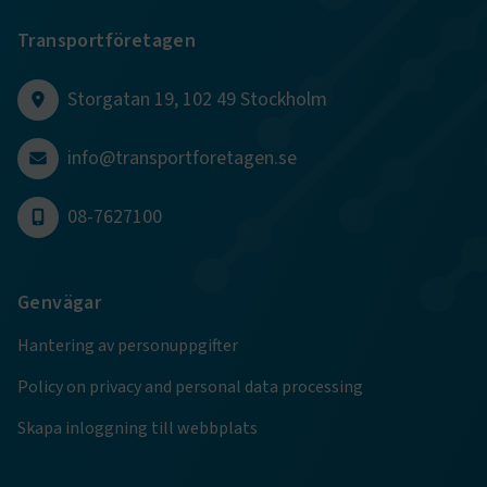
Transportföretagen
Storgatan 19, 102 49 Stockholm
.EPiForm_BID
www.transportforetagen.se
2
info@transportforetagen.se
månader
4 veckor
08-7627100
Genvägar
Hantering av personuppgifter
Policy on privacy and personal data processing
Skapa inloggning till webbplats
TF-XSRF-TOKEN
www.transportforetagen.se
Session