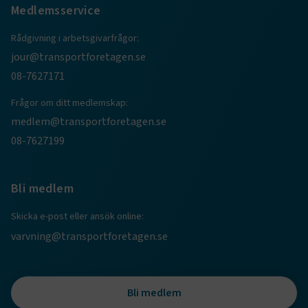
Medlemsservice
session
transportforetagen.shinyapps.io
Session
Rådgivning i arbetsgivarfrågor:
jour@transportforetagen.se
08-7627171
Frågor om ditt medlemskap:
e
medlem@transportforetagen.se
ARRAffinitySameSite
Session
Microsoft Corporation
08-7627199
.www.transportforetagen.se
Bli medlem
Skicka e-post eller ansök online:
varvning@transportforetagen.se
VISITOR_PRIVACY_METADATA
5
YouTube
månader
.youtube.com
4 veckor
Bli medlem