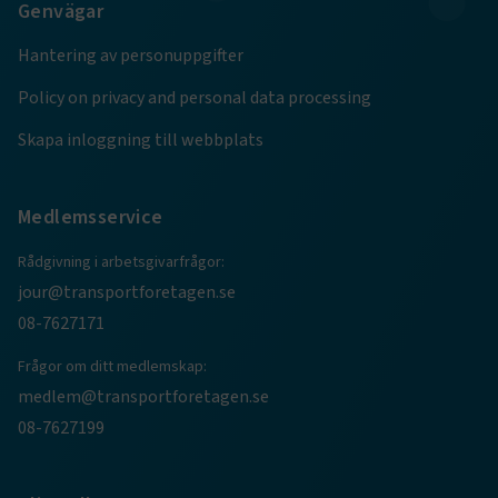
.AspNetCore.Session
transportforetagen.se
Session
Genvägar
Hantering av personuppgifter
.AspNetCore.AuthCookie
transportforetagen.se
1 år
Policy on privacy and personal data processing
Skapa inloggning till webbplats
CookieScriptConsent
2
CookieScript
månader
www.transportforetagen.se
4 veckor
Medlemsservice
Google Privacy Policy
Rådgivning i arbetsgivarfrågor:
jour@transportforetagen.se
ARRAffinity
Session
Microsoft Corporation
.www.transportforetagen.se
08-7627171
Frågor om ditt medlemskap:
medlem@transportforetagen.se
08-7627199
.EPiForm_BID
www.transportforetagen.se
2