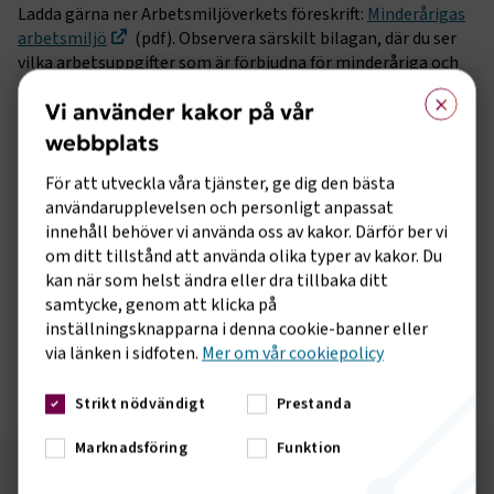
Ladda gärna ner Arbetsmiljöverkets föreskrift:
Minderårigas
arbetsmiljö
(pdf). Observera särskilt bilagan, där du ser
vilka arbetsuppgifter som är förbjudna för minderåriga och
vilka som kan genomföras med handledning. Det finns också
×
Vi använder kakor på vår
en broschyr:
Så får barn och unga arbeta
(pdf).
webbplats
För att utveckla våra tjänster, ge dig den bästa
användarupplevelsen och personligt anpassat
innehåll behöver vi använda oss av kakor. Därför ber vi
om ditt tillstånd att använda olika typer av kakor. Du
kan när som helst ändra eller dra tillbaka ditt
samtycke, genom att klicka på
inställningsknapparna i denna cookie-banner eller
via länken i sidfoten.
Mer om vår cookiepolicy
Strikt nödvändigt
Prestanda
Marknadsföring
Funktion