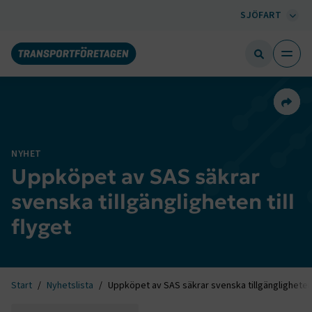
SJÖFART
Dela 
NYHET
Uppköpet av SAS säkrar
svenska tillgängligheten till
flyget
Start
Nyhetslista
Uppköpet av SAS säkrar svenska tillgängligheten t