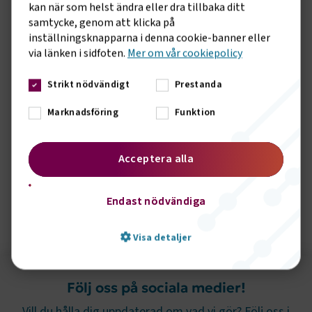
omställning, säger Fredrik Kämpfe i en avslutande
kan när som helst ändra eller dra tillbaka ditt
samtycke, genom att klicka på
kommentar.
inställningsknapparna i denna cookie-banner eller
via länken i sidfoten.
Mer om vår cookiepolicy
Strikt nödvändigt
Prestanda
Marknadsföring
Funktion
Acceptera alla
Endast nödvändiga
Fredrik Kämpfe, Transportföretagen Flyg
Visa detaljer
Följ oss på sociala medier!
Strikt nödvändigt
Prestanda
Vill du hålla dig uppdaterad om vad vi gör? Följ oss i