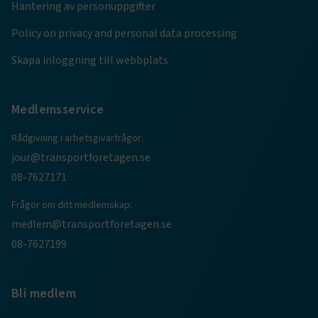
Hantering av personuppgifter
ARRAffinity
Session
Microsoft Corporation
.www.transportforetagen.se
Policy on privacy and personal data processing
Skapa inloggning till webbplats
Medlemsservice
Rådgivning i arbetsgivarfrågor:
.EPiForm_BID
www.transportforetagen.se
2
månader
jour@transportforetagen.se
4 veckor
08-7627171
Frågor om ditt medlemskap:
medlem@transportforetagen.se
08-7627199
Bli medlem