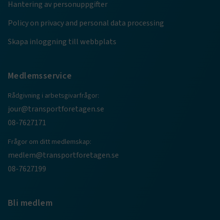
Hantering av personuppgifter
ARRAffinity
Session
Microsoft Corporation
.www.transportforetagen.se
Policy on privacy and personal data processing
Skapa inloggning till webbplats
Medlemsservice
Rådgivning i arbetsgivarfrågor:
.EPiForm_BID
www.transportforetagen.se
2
månader
jour@transportforetagen.se
4 veckor
08-7627171
Frågor om ditt medlemskap:
medlem@transportforetagen.se
08-7627199
Bli medlem