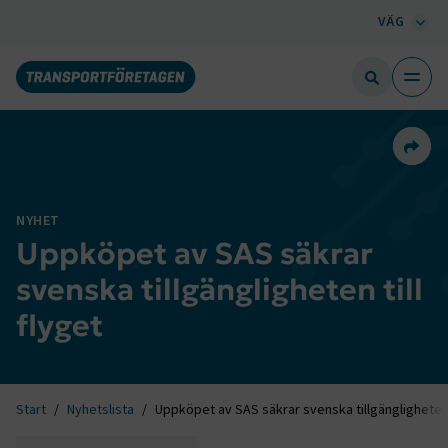
VÄG
Dela 
NYHET
Uppköpet av SAS säkrar
svenska tillgängligheten till
flyget
Start
Nyhetslista
Uppköpet av SAS säkrar svenska tillgängligheten t