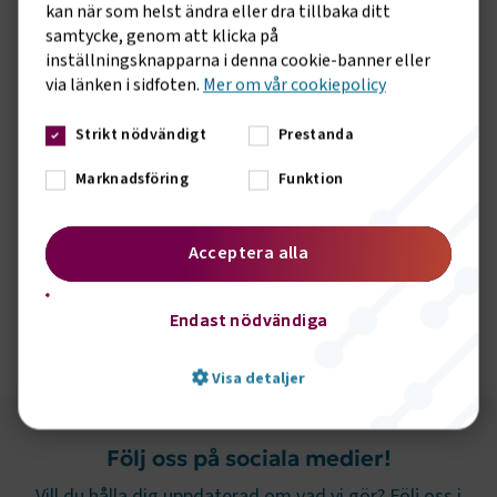
omställning, säger Fredrik Kämpfe i en avslutande
kan när som helst ändra eller dra tillbaka ditt
samtycke, genom att klicka på
kommentar.
inställningsknapparna i denna cookie-banner eller
via länken i sidfoten.
Mer om vår cookiepolicy
Strikt nödvändigt
Prestanda
Marknadsföring
Funktion
Acceptera alla
Endast nödvändiga
Fredrik Kämpfe, Transportföretagen Flyg
Visa detaljer
Följ oss på sociala medier!
Strikt nödvändigt
Prestanda
Vill du hålla dig uppdaterad om vad vi gör? Följ oss i