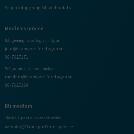
TF-XSRF-TOKEN
www.transportforetagen.se
Session
Skapa inloggning till webbplats
session
transportforetagen.shinyapps.io
Session
Medlemsservice
Rådgivning i arbetsgivarfrågor:
jour@transportforetagen.se
08-7627171
e
Frågor om ditt medlemskap:
ARRAffinitySameSite
Session
Microsoft Corporation
medlem@transportforetagen.se
.www.transportforetagen.se
08-7627199
Bli medlem
Skicka e-post eller ansök online:
VISITOR_PRIVACY_METADATA
5
YouTube
varvning@transportforetagen.se
månader
.youtube.com
4 veckor