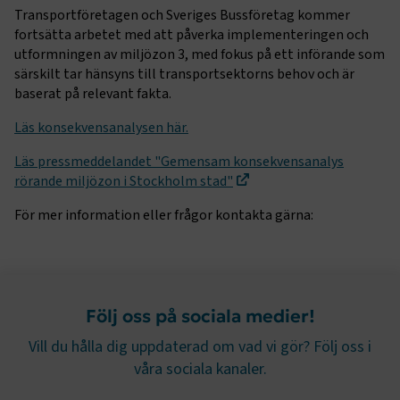
Transportföretagen och Sveriges Bussföretag kommer
Strikt nödvändiga kakor låter dig använda webbplatsen
fortsätta arbetet med att påverka implementeringen och
genom att aktivera grundläggande funktioner, såsom
utformningen av miljözon 3, med fokus på ett införande som
sidnavigering och åtkomst till säkra områden på
särskilt tar hänsyns till transportsektorns behov och är
webbplatsen. Webbplatsen fungerar inte korrekt utan
baserat på relevant fakta.
dessa kakor.
Läs konsekvensanalysen här.
Namn
Leverantör
/
Domän
Utgång
.AspNetCore.Session
transportforetagen.se
Session
Läs pressmeddelandet "Gemensam konsekvensanalys
rörande miljözon i Stockholm stad"
.AspNetCore.AuthCookie
transportforetagen.se
1 år
För mer information eller frågor kontakta gärna:
CookieScriptConsent
2
CookieScript
månader
www.transportforetagen.se
4 veckor
Följ oss på sociala medier!
Vill du hålla dig uppdaterad om vad vi gör? Följ oss i
Google Privacy Policy
våra sociala kanaler.
ARRAffinity
Session
Microsoft Corporation