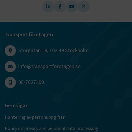
.www.transportforetagen.se
Transportföretagen
Storgatan 19, 102 49 Stockholm
.EPiForm_BID
www.transportforetagen.se
2
månader
4 veckor
info@transportforetagen.se
08-7627100
Genvägar
Hantering av personuppgifter
Policy on privacy and personal data processing