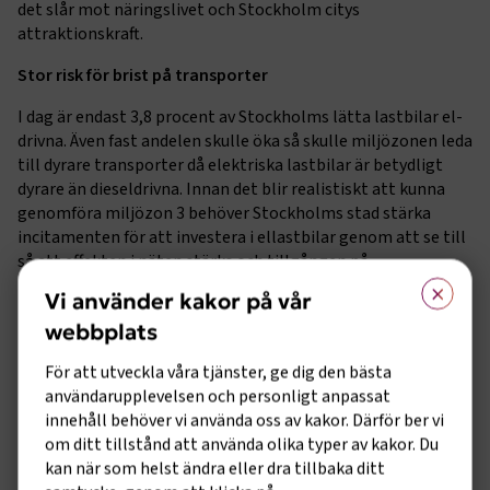
det slår mot näringslivet och Stockholm citys
attraktionskraft.
Stor risk för brist på transporter
I dag är endast 3,8 procent av Stockholms lätta lastbilar el-
drivna. Även fast andelen skulle öka så skulle miljözonen leda
till dyrare transporter då elektriska lastbilar är betydligt
dyrare än dieseldrivna. Innan det blir realistiskt att kunna
genomföra miljözon 3 behöver Stockholms stad stärka
incitamenten för att investera i ellastbilar genom att se till
så att effekten i näten stärks och tillgången på
×
laddinfrastruktur ökar.
Vi använder kakor på vår
När det gäller turistbussar finns det i princip inga som
webbplats
uppfyller kraven för miljözonen i dagsläget. Av 1745
För att utveckla våra tjänster, ge dig den bästa
turistbussar i Sverige är det idag en (1) som är eldriven. Det
användarupplevelsen och personligt anpassat
fåtal bussar som finns till salu och går på el är dessutom
innehåll behöver vi använda oss av kakor. Därför ber vi
tillverkade under villkor som många regioner i Sverige inte
om ditt tillstånd att använda olika typer av kakor. Du
accepterar, då de levereras av kinesiska företag. Turist- och
kan när som helst ändra eller dra tillbaka ditt
beställningsbusstrafiken genererar årligen tusentals resor