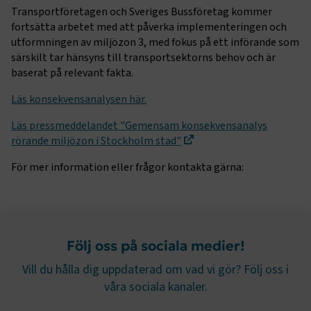
Transportföretagen och Sveriges Bussföretag kommer
Strikt nödvändiga kakor låter dig använda webbplatsen
fortsätta arbetet med att påverka implementeringen och
genom att aktivera grundläggande funktioner, såsom
utformningen av miljözon 3, med fokus på ett införande som
sidnavigering och åtkomst till säkra områden på
särskilt tar hänsyns till transportsektorns behov och är
webbplatsen. Webbplatsen fungerar inte korrekt utan
baserat på relevant fakta.
dessa kakor.
Läs konsekvensanalysen här.
Namn
Leverantör
/
Domän
Utgång
.AspNetCore.Session
transportforetagen.se
Session
Läs pressmeddelandet "Gemensam konsekvensanalys
rörande miljözon i Stockholm stad"
.AspNetCore.AuthCookie
transportforetagen.se
1 år
För mer information eller frågor kontakta gärna:
CookieScriptConsent
2
CookieScript
månader
www.transportforetagen.se
4 veckor
Följ oss på sociala medier!
Vill du hålla dig uppdaterad om vad vi gör? Följ oss i
Google Privacy Policy
våra sociala kanaler.
ARRAffinity
Session
Microsoft Corporation