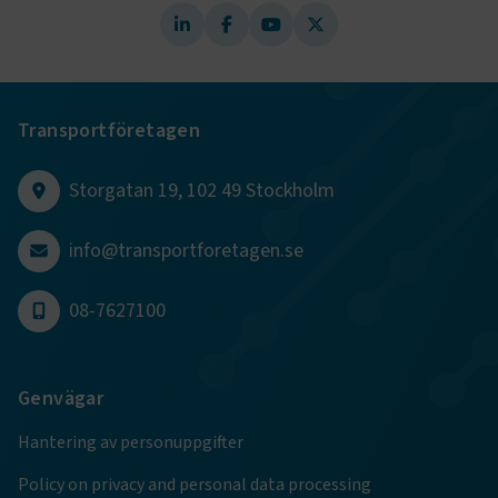
.www.transportforetagen.se
Transportföretagen
Storgatan 19, 102 49 Stockholm
.EPiForm_BID
www.transportforetagen.se
2
månader
4 veckor
info@transportforetagen.se
08-7627100
Genvägar
Hantering av personuppgifter
Policy on privacy and personal data processing