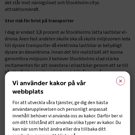
det slår mot näringslivet och Stockholm citys
attraktionskraft.
Stor risk för brist på transporter
I dag är endast 3,8 procent av Stockholms lätta lastbilar el-
drivna. Även fast andelen skulle öka så skulle miljözonen leda
till dyrare transporter då elektriska lastbilar är betydligt
dyrare än dieseldrivna. Innan det blir realistiskt att kunna
genomföra miljözon 3 behöver Stockholms stad stärka
incitamenten för att investera i ellastbilar genom att se till
så att effekten i näten stärks och tillgången på
×
laddinfrastruktur ökar.
Vi använder kakor på vår
När det gäller turistbussar finns det i princip inga som
webbplats
uppfyller kraven för miljözonen i dagsläget. Av 1745
För att utveckla våra tjänster, ge dig den bästa
turistbussar i Sverige är det idag en (1) som är eldriven. Det
användarupplevelsen och personligt anpassat
fåtal bussar som finns till salu och går på el är dessutom
innehåll behöver vi använda oss av kakor. Därför ber vi
tillverkade under villkor som många regioner i Sverige inte
om ditt tillstånd att använda olika typer av kakor. Du
accepterar, då de levereras av kinesiska företag. Turist- och
kan när som helst ändra eller dra tillbaka ditt
beställningsbusstrafiken genererar årligen tusentals resor