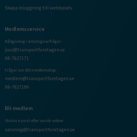
TF-XSRF-TOKEN
www.transportforetagen.se
Session
Skapa inloggning till webbplats
session
transportforetagen.shinyapps.io
Session
Medlemsservice
Rådgivning i arbetsgivarfrågor:
jour@transportforetagen.se
08-7627171
e
Frågor om ditt medlemskap:
ARRAffinitySameSite
Session
Microsoft Corporation
medlem@transportforetagen.se
.www.transportforetagen.se
08-7627199
Bli medlem
Skicka e-post eller ansök online:
VISITOR_PRIVACY_METADATA
5
YouTube
varvning@transportforetagen.se
månader
.youtube.com
4 veckor