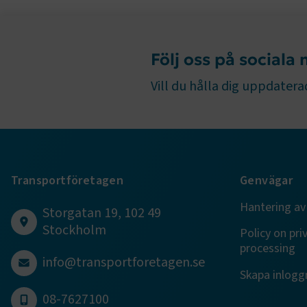
Följ oss på sociala
TF-XSRF-TO
Vill du hålla dig uppdaterad
session
ARRAffinity
Transportföretagen
Genvägar
Hantering av
Storgatan 19, 102 49
Stockholm
Policy on pri
VISITOR_PR
processing
info@transportforetagen.se
Skapa inloggn
08-7627100