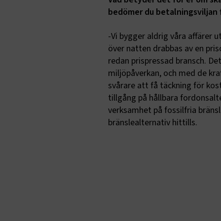
bedömer du betalningsviljan 
Namn
.AspNetCor
-Vi bygger aldrig våra affärer u
över natten drabbas av en prisch
.AspNetCor
redan prispressad bransch. Det h
CookieScri
miljöpåverkan, och med de kraf
svårare att få täckning för ko
tillgång på hållbara fordonsalt
verksamhet på fossilfria bränsl
ARRAffinity
bränslealternativ hittills.
.EPiForm_B