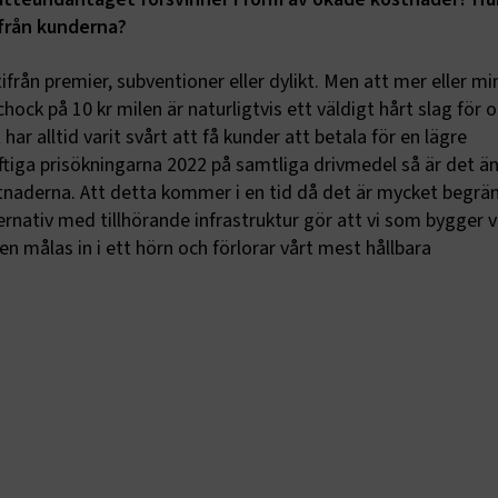
från kunderna?
Leverantör
/
Domän
Utgång
Beskrivning
e.Session
transportforetagen.se
Session
Används av webbplatsens 
funktioner.
tifrån premier, subventioner eller dylikt. Men att mer eller mi
ock på 10 kr milen är naturligtvis ett väldigt hårt slag för o
e.AuthCookie
transportforetagen.se
1 år
Används för att hålla anv
inloggade och ge korrekta 
ar alltid varit svårt att få kunder att betala för en lägre
ptConsent
2
Denna cookie används av C
CookieScript
tiga prisökningarna 2022 på samtliga drivmedel så är det ä
månader
Script.com-tjänsten för a
www.transportforetagen.se
4 veckor
preferenserna för besökare
stnaderna. Att detta kommer i en tid då det är mycket begrä
Det är nödvändigt att Cook
ernativ med tillhörande infrastruktur gör att vi som bygger v
Script.com cookiebanner f
Google Privacy Policy
korrekt.
en målas in i ett hörn och förlorar vårt mest hållbara
Session
Denna cookie ställs in av 
Microsoft Corporation
som körs på Windows Azur
.www.transportforetagen.se
molnplattformen. Den anvä
belastningsbalansering för
säkerställa att besökarsi
förfrågningar dirigeras til
server i varje surfningssess
ID
www.transportforetagen.se
2
Denna cookie är för att särs
månader
webbläsare från andra we
4 veckor
som en besökare använder
surfar på internet. Om en
besöker en Optimizely sajt 
gången, tilldelar Optimize
automatiskt en slumpmäss
GUID till besökarens webb