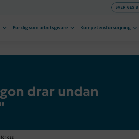
SVERIGES 
m
För dig som arbetsgivare
Kompetensförsörjning
gon drar undan
"
för oss