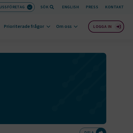
BUSSFÖRETAG
SÖK
ENGLISH
PRESS
KONTAKT
Prioriterade frågor
Om oss
LOGGA IN
Dela på Twitte
Dela på F
Dela 
D
DELA