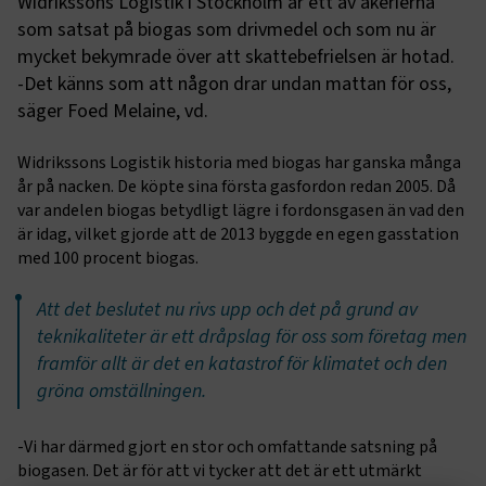
Widrikssons Logistik i Stockholm är ett av åkerierna
som satsat på biogas som drivmedel och som nu är
mycket bekymrade över att skattebefrielsen är hotad.
-Det känns som att någon drar undan mattan för oss,
säger Foed Melaine, vd.
Widrikssons Logistik historia med biogas har ganska många
år på nacken. De köpte sina första gasfordon redan 2005. Då
var andelen biogas betydligt lägre i fordonsgasen än vad den
är idag, vilket gjorde att de 2013 byggde en egen gasstation
med 100 procent biogas.
Att det beslutet nu rivs upp och det på grund av
teknikaliteter är ett dråpslag för oss som företag men
framför allt är det en katastrof för klimatet och den
gröna omställningen.
-Vi har därmed gjort en stor och omfattande satsning på
biogasen. Det är för att vi tycker att det är ett utmärkt