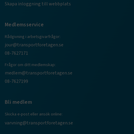
Skapa inloggning till webbplats
Medlemsservice
Rådgivning i arbetsgivarfrågor:
jour@transportforetagen.se
08-7627171
Frågor om ditt medlemskap:
TF-XSRF-TOKEN
www.transportforetagen.se
Session
medlem@transportforetagen.se
08-7627199
session
transportforetagen.shinyapps.io
Session
Bli medlem
Skicka e-post eller ansök online:
varvning@transportforetagen.se
e