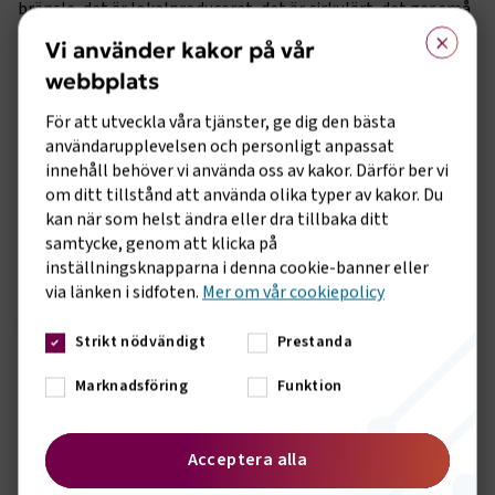
bränsle, det är lokalproducerat, det är cirkulärt, det ger små
×
utsläpp och är ett driftsäkert drivmedel, berättar Foed
Vi använder kakor på vår
Melaine.
webbplats
Idag har de 22 fordon som drivs med biogas.
För att utveckla våra tjänster, ge dig den bästa
-Vi efterfrågar långsiktiga politiska beslut och vi var väldigt
användarupplevelsen och personligt anpassat
lättade när beslutet gällande skattebefrielse för biogasen
innehåll behöver vi använda oss av kakor. Därför ber vi
kom 2020 och skulle gälla ända fram till 2030. Att det
om ditt tillstånd att använda olika typer av kakor. Du
beslutet nu rivs upp och det på grund av teknikaliteter är ett
kan när som helst ändra eller dra tillbaka ditt
dråpslag för oss som företag men framför allt är det en
samtycke, genom att klicka på
katastrof för klimatet och den gröna omställningen.
inställningsknapparna i denna cookie-banner eller
via länken i sidfoten.
Mer om vår cookiepolicy
Vad betyder det för er om skatteundantaget försvinner i
form av ökade kostnader? Hur bedömer du
Strikt nödvändigt
Prestanda
betalningsviljan från kunderna?
Marknadsföring
Funktion
-Vi bygger aldrig våra affärer utifrån premier, subventioner
eller dylikt. Men att mer eller mindre över natten drabbas av
en prischock på 10 kr milen är naturligtvis ett väldigt hårt
Acceptera alla
slag för oss i en redan prispressad bransch. Det har alltid
varit svårt att få kunder att betala för en lägre