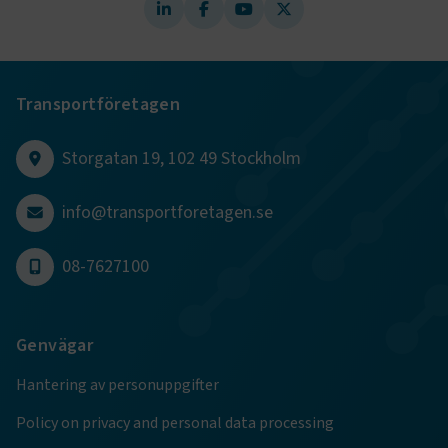
.AspNetCore.AuthCookie
transportforetagen.se
1 år
CookieScriptConsent
2
CookieScript
månader
www.transportforetagen.se
Transportföretagen
4 veckor
Storgatan 19, 102 49 Stockholm
Google Privacy Policy
info@transportforetagen.se
ARRAffinity
Session
Microsoft Corporation
.www.transportforetagen.se
08-7627100
Genvägar
Hantering av personuppgifter
.EPiForm_BID
www.transportforetagen.se
2
månader
4 veckor
Policy on privacy and personal data processing