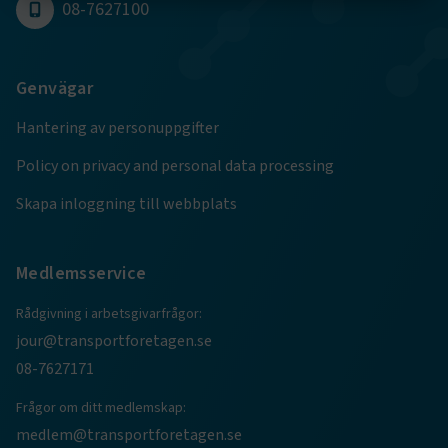
08-7627100
Strikt nödvändigt
Prestanda
Marknadsföring
Funktion
Genvägar
Strikt nödvändiga kakor låter dig använda webbplatsen
Hantering av personuppgifter
genom att aktivera grundläggande funktioner, såsom
sidnavigering och åtkomst till säkra områden på
Policy on privacy and personal data processing
webbplatsen. Webbplatsen fungerar inte korrekt utan
dessa kakor.
Skapa inloggning till webbplats
Namn
Leverantör
/
Domän
Utgång
.AspNetCore.Session
transportforetagen.se
Session
Medlemsservice
Rådgivning i arbetsgivarfrågor:
.AspNetCore.AuthCookie
transportforetagen.se
1 år
jour@transportforetagen.se
08-7627171
CookieScriptConsent
2
CookieScript
Frågor om ditt medlemskap:
månader
www.transportforetagen.se
4 veckor
medlem@transportforetagen.se