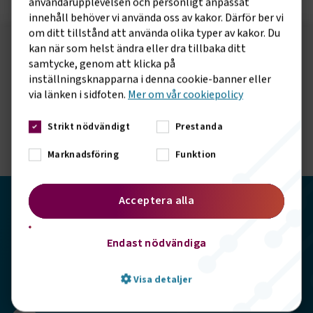
användarupplevelsen och personligt anpassat
innehåll behöver vi använda oss av kakor. Därför ber vi
om ditt tillstånd att använda olika typer av kakor. Du
kan när som helst ändra eller dra tillbaka ditt
Följ oss på sociala medier!
samtycke, genom att klicka på
inställningsknapparna i denna cookie-banner eller
Vill du hålla dig uppdaterad om vad vi gör? Följ oss i
via länken i sidfoten.
Mer om vår cookiepolicy
våra sociala kanaler.
Strikt nödvändigt
Prestanda
Marknadsföring
Funktion
Acceptera alla
Transportföretagen
Endast nödvändiga
Storgatan 19, 102 49 Stockholm
Visa detaljer
info@transportforetagen.se