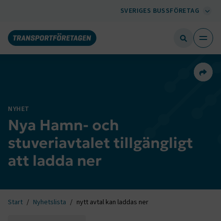
SVERIGES BUSSFÖRETAG
Dela 
NYHET
Nya Hamn- och
stuveriavtalet tillgängligt
att ladda ner
Start
Nyhetslista
nytt avtal kan laddas ner