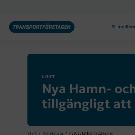
Bli medle
NYHET
Nya Hamn- och 
tillgängligt at
Start
Nyhetslista
nytt avtal kan laddas ner