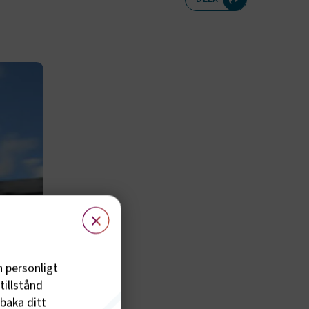
×
h personligt
tillstånd
lbaka ditt