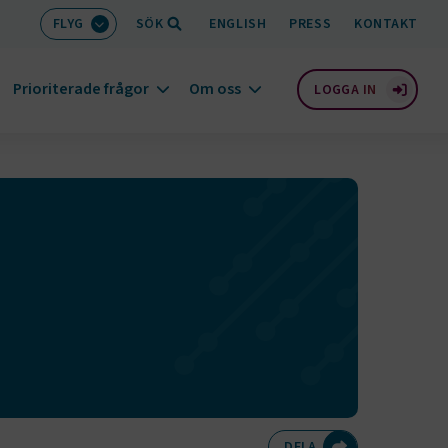
FLYG
SÖK
ENGLISH
PRESS
KONTAKT
Prioriterade frågor
Om oss
LOGGA IN
Dela på Twitte
Dela på F
Dela 
D
DELA