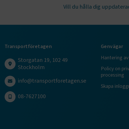
.AspNetCor
Vill du hålla dig uppdaterad
.AspNetCor
CookieScri
Transportföretagen
Genvägar
ARRAffinity
Hantering av
Storgatan 19, 102 49
Stockholm
Policy on pri
processing
info@transportforetagen.se
Skapa inloggn
.EPiForm_B
08-7627100