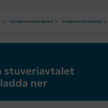
m
För dig som arbetsgivare
Kompetensförsörjning
stuveriavtalet
t ladda ner