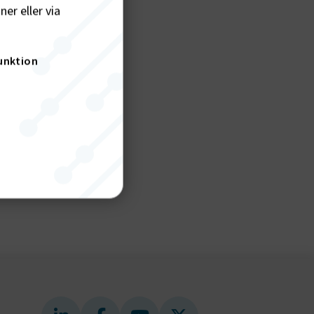
er eller via
unktion
för
nktion
gande
bplatsen