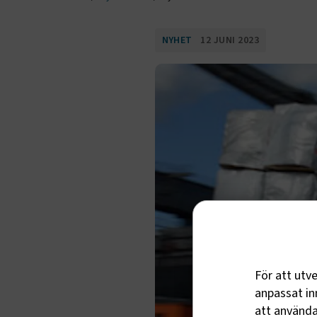
NYHET
12 JUNI 2023
För att utv
anpassat inn
att använda 