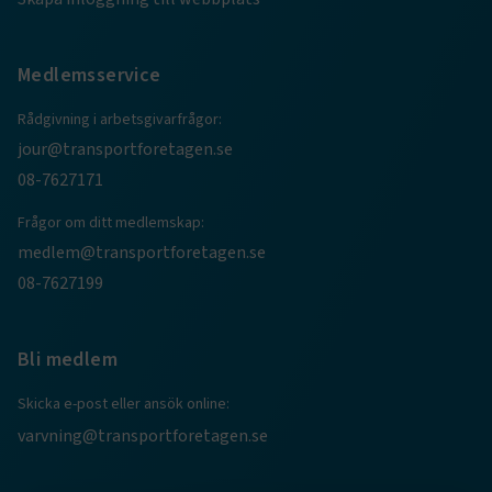
Medlemsservice
Rådgivning i arbetsgivarfrågor:
jour@transportforetagen.se
08-7627171
Frågor om ditt medlemskap:
TF-XSRF-TOKEN
www.transportforetagen.se
Session
medlem@transportforetagen.se
08-7627199
session
transportforetagen.shinyapps.io
Session
Bli medlem
Skicka e-post eller ansök online:
varvning@transportforetagen.se
e