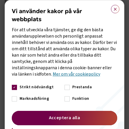
svårigheter för andra aktörer på biogasmarknaden.
×
Vi använder kakor på vår
EU-domstolens dom innebär därmed att EU-kommissionens
webbplats
beslut om skattebefrielserna för icke livsmedelsbaserad
biogas och biogasol som används för uppvärmning
För att utveckla våra tjänster, ge dig den bästa
respektive motorfordon ogiltigförklaras. Det finns en
användarupplevelsen och personligt anpassat
möjlighet för parterna att överklaga domen inom två
innehåll behöver vi använda oss av kakor. Därför ber vi
månader.
om ditt tillstånd att använda olika typer av kakor. Du
- Det här är mycket oroande, inte minst för de åkerier som
kan när som helst ändra eller dra tillbaka ditt
satsat på biogas och svensk kollektivtrafik, säger Susanne
samtycke, genom att klicka på
Karlsson, biträdande samhällspolitisk chef på
inställningsknapparna i denna cookie-banner eller
Transportföretagen och tillägger att Transportföretagen
via länken i sidfoten.
Mer om vår cookiepolicy
följer frågan noga.
Strikt nödvändigt
Prestanda
I ett skriftligt svar på en fråga från den socialdemokratiska
riksdagsledamoten Johan Löfstrand svarar finansminister
Marknadsföring
Funktion
Elisabeth Svantesson att Tribunalen inte gjort en
bedömning huruvida skattebefrielserna är förenliga med
statsstödsregelverket. Domen handlar främst om
Acceptera alla
kommissionens handläggning och ”huruvida en djupare