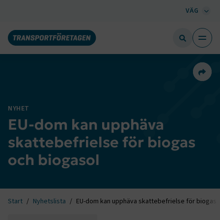
VÄG
Dela 
NYHET
EU-dom kan upphäva
skattebefrielse för biogas
och biogasol
Start
Nyhetslista
EU-dom kan upphäva skattebefrielse för biogas 