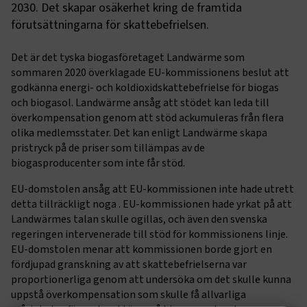
2030. Det skapar osäkerhet kring de framtida
förutsättningarna för skattebefrielsen.
Det är det tyska biogasföretaget Landwärme som
sommaren 2020 överklagade EU-kommissionens beslut att
godkänna energi- och koldioxidskattebefrielse för biogas
och biogasol. Landwärme ansåg att stödet kan leda till
överkompensation genom att stöd ackumuleras från flera
olika medlemsstater. Det kan enligt Landwärme skapa
pristryck på de priser som tillämpas av de
biogasproducenter som inte får stöd.
EU-domstolen ansåg att EU-kommissionen inte hade utrett
detta tillräckligt noga . EU-kommissionen hade yrkat på att
Landwärmes talan skulle ogillas, och även den svenska
regeringen intervenerade till stöd för kommissionens linje.
EU-domstolen menar att kommissionen borde gjort en
fördjupad granskning av att skattebefrielserna var
proportionerliga genom att undersöka om det skulle kunna
uppstå överkompensation som skulle få allvarliga