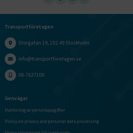
CookieScriptConsent
2
CookieScript
månader
www.transportforetagen.se
Transportföretagen
4 veckor
Storgatan 19, 102 49 Stockholm
Google Privacy Policy
info@transportforetagen.se
ARRAffinity
Session
Microsoft Corporation
.www.transportforetagen.se
08-7627100
Genvägar
Hantering av personuppgifter
.EPiForm_BID
www.transportforetagen.se
2
månader
4 veckor
Policy on privacy and personal data processing
Skapa inloggning till webbplats