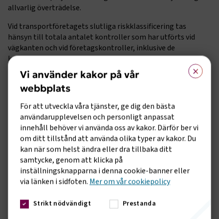
allvarlig överträdelse.
Vid transportföretagets slutliga riskklassificering tas
hänsyn till totala antalet kontroller som har utförts vid
vägkanten och vid företagskontroller, inklusive de
kontroller där inga överträdelser har upptäckts.
×
Vi använder kakor på vår
Hänsyn tas vid individuell kontroll till alla kontrollerade
webbplats
fordon.
För att utveckla våra tjänster, ge dig den bästa
Datum för överträdelse som beaktas i riskvärderingsformeln
användarupplevelsen och personligt anpassat
är det datum då ingen överprövning längre är möjlig.
innehåll behöver vi använda oss av kakor. Därför ber vi
Hänsyn tas vid beräkning av riskvärde till om
om ditt tillstånd att använda olika typer av kakor. Du
transportföretaget har smart färdskrivare 2.
kan när som helst ändra eller dra tillbaka ditt
samtycke, genom att klicka på
Särskilt riskvärderingsformeln är viktig för att möjliggöra
inställningsknapparna i denna cookie-banner eller
harmonisering av kontroller i EU.
via länken i sidfoten.
Mer om vår cookiepolicy
International Road Transport Union (IRU) kommer att
Strikt nödvändigt
Prestanda
tillsammans med tillsynsmyndigheter att utföra ett arbete
för utbyte av god praxis och för att skapa praktiska verktyg.