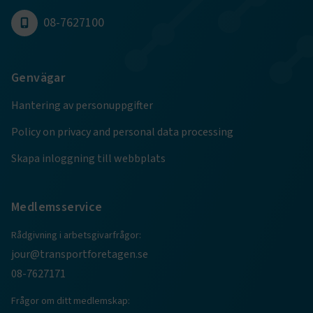
Namn
Leverantör
/
Domän
Utgång
08-7627100
.AspNetCore.Session
transportforetagen.se
Session
Genvägar
.AspNetCore.AuthCookie
transportforetagen.se
1 år
Hantering av personuppgifter
CookieScriptConsent
2
CookieScript
Policy on privacy and personal data processing
månader
www.transportforetagen.se
4 veckor
Skapa inloggning till webbplats
Google Privacy Policy
Medlemsservice
ARRAffinity
Session
Microsoft Corporation
Rådgivning i arbetsgivarfrågor:
.www.transportforetagen.se
jour@transportforetagen.se
08-7627171
Frågor om ditt medlemskap: