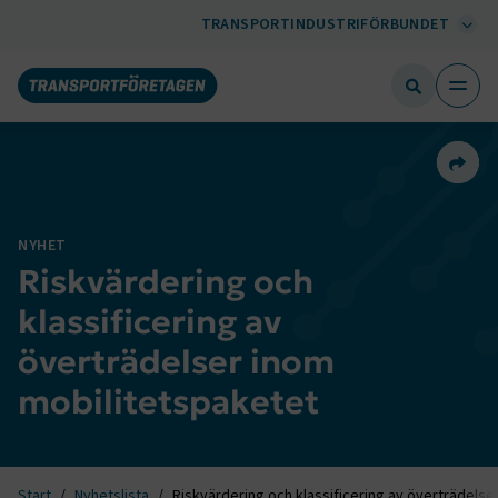
TRANSPORTINDUSTRIFÖRBUNDET
Dela 
NYHET
Riskvärdering och
klassificering av
överträdelser inom
mobilitetspaketet
Start
Nyhetslista
Riskvärdering och klassificering av överträdelse