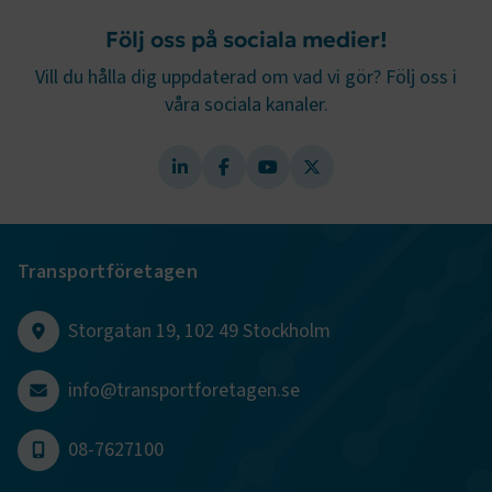
Strikt nödvändigt
Prestanda
Följ oss på sociala medier!
Marknadsföring
Funktion
Vill du hålla dig uppdaterad om vad vi gör? Följ oss i
våra sociala kanaler.
Strikt nödvändiga kakor låter dig använda webbplatsen
genom att aktivera grundläggande funktioner, såsom
sidnavigering och åtkomst till säkra områden på
webbplatsen. Webbplatsen fungerar inte korrekt utan
dessa kakor.
Namn
Leverantör
/
Domän
Utgång
.AspNetCore.Session
transportforetagen.se
Session
Transportföretagen
Storgatan 19, 102 49 Stockholm
.AspNetCore.AuthCookie
transportforetagen.se
1 år
info@transportforetagen.se
CookieScriptConsent
2
CookieScript
månader
www.transportforetagen.se
4 veckor
08-7627100