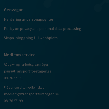
Google Privacy Policy
Genvägar
ARRAffinity
Session
Microsoft Corporation
Hantering av personuppgifter
.www.transportforetagen.se
Policy on privacy and personal data processing
Skapa inloggning till webbplats
Medlemsservice
.EPiForm_BID
www.transportforetagen.se
2
månader
4 veckor
Rådgivning i arbetsgivarfrågor:
jour@transportforetagen.se
08-7627171
Frågor om ditt medlemskap:
medlem@transportforetagen.se
08-7627199