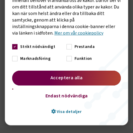
innehåll behöver vi använda oss av kakor. Därför ber vi
en månadslön på 177 500 kronor, inte får
om ditt tillstånd att använda olika typer av kakor. Du
pensionsinbetalningar på den del av lönen som överstiger
kan när som helst ändra eller dra tillbaka ditt
30 inkomstbasbelopp.
samtycke, genom att klicka på
inställningsknapparna i denna cookie-banner eller
Svenskt Näringslivs vice vd Mattias Dahl kommenterade
via länken i sidfoten.
Mer om vår cookiepolicy
beslutet:
Strikt nödvändigt
Prestanda
– En bra tjänstepension blir nu bättre anpassad till
förändrade behov i företagen och i arbetslivet. Företagen får
Marknadsföring
Funktion
med taket för intjänande av ITP1 en förändring i planen som
de länge har efterfrågat.
Acceptera alla
Transportföretagens vd Marcus Dahlsten säger:
– Vi har som parter nått en väl balanserad överenskommelse
Endast nödvändiga
i ett komplext system som bäst tjänas av långsiktighet och
stabilitet.
Visa detaljer