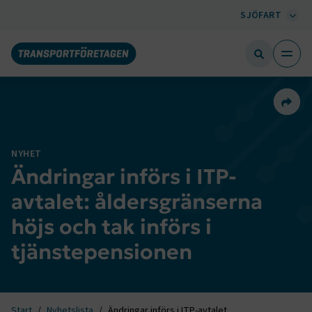
SJÖFART
Dela 
NYHET
Ändringar införs i ITP-
avtalet: åldersgränserna
höjs och tak införs i
tjänstepensionen
Start
Nyhetslista
Ändringar införs i ITP-avtalet