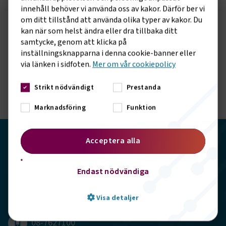
innehåll behöver vi använda oss av kakor. Därför ber vi
om ditt tillstånd att använda olika typer av kakor. Du
kan när som helst ändra eller dra tillbaka ditt
Följ oss på sociala medier!
samtycke, genom att klicka på
Vill du hålla dig uppdaterad om vad vi gör? Följ oss i
inställningsknapparna i denna cookie-banner eller
våra sociala kanaler.
via länken i sidfoten.
Mer om vår cookiepolicy
Strikt nödvändigt
Prestanda
Marknadsföring
Funktion
Transportföretagen
Acceptera alla
Storgatan 19, 102 49 Stockholm
Endast nödvändiga
info@transportforetagen.se
Visa detaljer
08-7627100