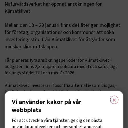
Naturvårdsverket har öppnat ansökningen för
Klimatklivet
Mellan den 18 – 29 januari finns det återigen möjlighet
för företag, organisationer och kommuner att söka
investeringsstöd från Klimatklivet för åtgärder som
minskar klimatutsläppen.
I år planeras fyra ansökningsperioder för Klimatklivet. I
budgeten finns 2,3 miljarder sökbara medel och samtidigt
förlängs stödet till och med år 2026.
Klimatklivet investerar i fossilfria alternativ som biogas,
laddinfrastruktur och elektrifiering, biobränslen inom
×
jordbruket samt cirkulära lösningar som till exempel
Vi använder kakor på vår
återvinning.
webbplats
Läs mer här
För att utveckla våra tjänster, ge dig den bästa
användarupplevelsen och personligt anpassat