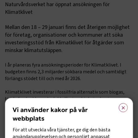
Naturvårdsverket har öppnat ansökningen för
Klimatklivet
Mellan den 18 – 29 januari finns det återigen möjlighet
för företag, organisationer och kommuner att söka
investeringsstöd från Klimatklivet för åtgärder som
minskar klimatutsläppen.
I år planeras fyra ansökningsperioder för Klimatklivet. I
budgeten finns 2,3 miljarder sökbara medel och samtidigt
förlängs stödet till och med år 2026.
Klimatklivet investerar i fossilfria alternativ som biogas,
laddinfrastruktur och elektrifiering, biobränslen inom
×
jordbruket samt cirkulära lösningar som till exempel
Vi använder kakor på vår
återvinning.
webbplats
Läs mer här
För att utveckla våra tjänster, ge dig den bästa
användarupplevelsen och personligt anpassat