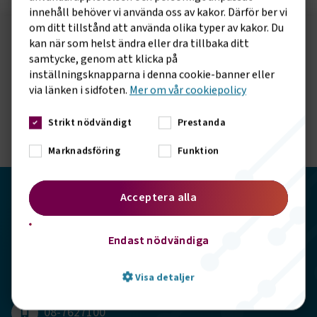
innehåll behöver vi använda oss av kakor. Därför ber vi
om ditt tillstånd att använda olika typer av kakor. Du
kan när som helst ändra eller dra tillbaka ditt
Följ oss på sociala medier!
samtycke, genom att klicka på
Vill du hålla dig uppdaterad om vad vi gör? Följ oss i
inställningsknapparna i denna cookie-banner eller
våra sociala kanaler.
via länken i sidfoten.
Mer om vår cookiepolicy
Strikt nödvändigt
Prestanda
Marknadsföring
Funktion
Transportföretagen
Acceptera alla
Storgatan 19, 102 49 Stockholm
Endast nödvändiga
info@transportforetagen.se
Visa detaljer
08-7627100