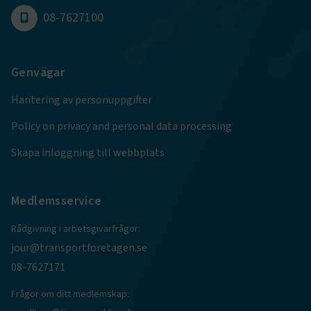
08-7627100
Google Privacy Policy
ARRAffinity
Session
Microsoft Corporation
Genvägar
.www.transportforetagen.se
Hantering av personuppgifter
Policy on privacy and personal data processing
Skapa inloggning till webbplats
.EPiForm_BID
www.transportforetagen.se
2
månader
Medlemsservice
4 veckor
Rådgivning i arbetsgivarfrågor:
jour@transportforetagen.se
08-7627171
Frågor om ditt medlemskap: