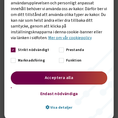
dagens besked vill vi att regeringen nu tar initiativ till en
användarupplevelsen och personligt anpassat
diskussion med branschens företrädare om hur vi ska kunna
innehåll behöver vi använda oss av kakor. Därför ber vi
säkerställa en långsiktigt hållbar transportsektor, säger
om ditt tillstånd att använda olika typer av kakor. Du
Tina Thorsell, samhällspolitisk chef Transportföretagen.
kan när som helst ändra eller dra tillbaka ditt
samtycke, genom att klicka på
- Regeringen behöver återinföra stöd direkt. Det kan inte
inställningsknapparna i denna cookie-banner eller
vänta och det är också hög tid att även se över möjligheten
via länken i sidfoten.
Mer om vår cookiepolicy
till direkta och riktade stöd till särskilt utsatta branscher
inom besöksnäringen. Persontrafiken var först in i krisen,
Strikt nödvändigt
Prestanda
och vi har hela tiden vetat att vi kommer att vara en av de
sista branscherna ut ur krisen, säger Tina Thorsell.
Marknadsföring
Funktion
Sidomeny
KONTAKT
Acceptera alla
Håkan Filipsson
Endast nödvändiga
Pressansvarig
Visa detaljer
Skicka e-post
072-2022697