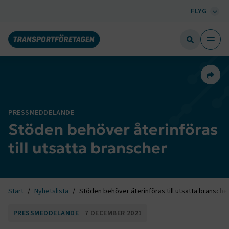
FLYG
Dela 
PRESSMEDDELANDE
Stöden behöver återinföras
till utsatta branscher
Start
Nyhetslista
Stöden behöver återinföras till utsatta bransche
PRESSMEDDELANDE
7 DECEMBER 2021