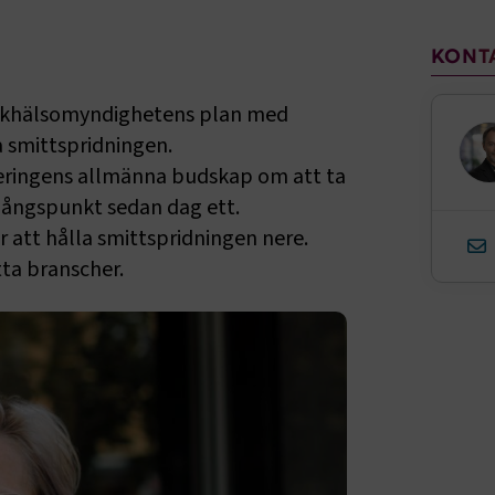
Sido
KONT
Folkhälsomyndighetens plan med
a smittspridningen.
eringens allmänna budskap om att ta
tgångspunkt sedan dag ett.
 att hålla smittspridningen nere.
ta branscher.