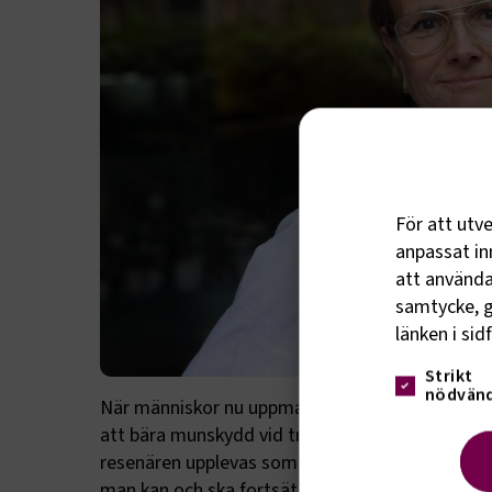
För att utv
anpassat inn
att använda 
samtycke, g
länken i sid
Strikt
nödvänd
När människor nu uppmanas att själva ta ansvar
att bära munskydd vid trängsel i kollektivtrafik
resenären upplevas som motstridiga. Landets tr
man kan och ska fortsätta köra trafik samtidigt