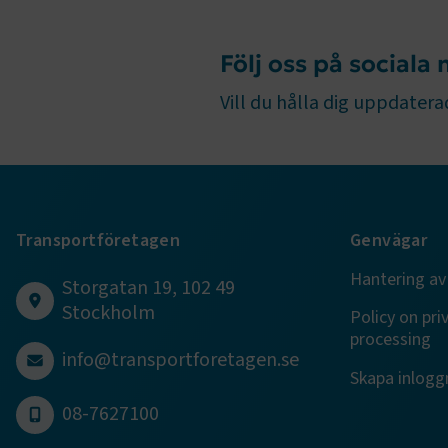
ARRAffinity
Följ oss på sociala
Vill du hålla dig uppdaterad
.EPiForm_B
Transportföretagen
Genvägar
Hantering av
Storgatan 19, 102 49
TF-XSRF-TO
Stockholm
Policy on pri
processing
info@transportforetagen.se
session
Skapa inloggn
08-7627100