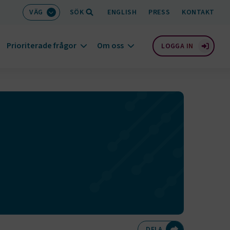
VÄG
SÖK
ENGLISH
PRESS
KONTAKT
Prioriterade frågor
Om oss
LOGGA IN
Dela på Twitte
Dela på F
Dela 
D
DELA