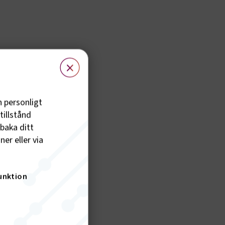
×
h personligt
tillstånd
lbaka ditt
er eller via
unktion