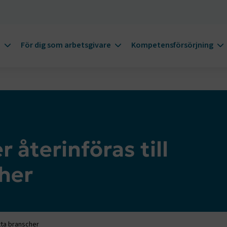
m
För dig som arbetsgivare
Kompetensförsörjning
 återinföras till
her
tta branscher