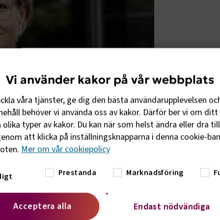
Vi använder kakor på vår webbplats
eckla våra tjänster, ge dig den bästa användarupplevelsen oc
ehåll behöver vi använda oss av kakor. Därför ber vi om ditt 
olika typer av kakor. Du kan när som helst ändra eller dra til
enom att klicka på inställningsknapparna i denna cookie-bann
foten.
Mer om vår cookiepolicy
Prestanda
Marknadsföring
F
igt
 för att undvika miljöer med trängsel och
en kan budskapen för den enskilde
Acceptera alla
Endast nödvändiga
afikföretag hamnar i en situation där
 som enskilda resenärer i stigande