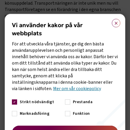
könsuppdelad. Transportnäringen är inte unik men nu vill
Transportföretagen se en förändring i den egna branschen
och företagens engagemang kommer att ha stor betydelse
×
för projektet. En första insats kommer därför att vara att
Vi använder kakor på vår
starta en referensgrupp med Transportföretagens
webbplats
medlemsföretag.
För att utveckla våra tjänster, ge dig den bästa
”Medlemsföretagens engagemang är avgörande för ett
användarupplevelsen och personligt anpassat
konstruktivt jämställdhetsarbete. Det kommer att ta tid att
innehåll behöver vi använda oss av kakor. Därför ber vi
förändra bilden av transportnäringen och att få fler kvinnor
om ditt tillstånd att använda olika typer av kakor. Du
in i en mansdominerad bransch kräver ett långsiktigt arbete.
kan när som helst ändra eller dra tillbaka ditt
Men vi ser positivt framåt och jag är övertygad om att
samtycke, genom att klicka på
Framfart kommer att vara en värdefull satsning i
inställningsknapparna i denna cookie-banner eller
sammanhanget”, avslutar Caj Luoma.
via länken i sidfoten.
Mer om vår cookiepolicy
Konkreta exempel som kommer rymmas inom projektet är
förutom att tillsätta en referensgrupp att arbeta med
Strikt nödvändigt
Prestanda
frågan gällande kommunikation och tonalitet i bild och
Marknadsföring
Funktion
text, upprätta checklistor och mätverktyg och att arbeta
med sociala medier och kampanjer tillsammans med
förebilder för att öka kvinnors intresse. Framfart riktar sig