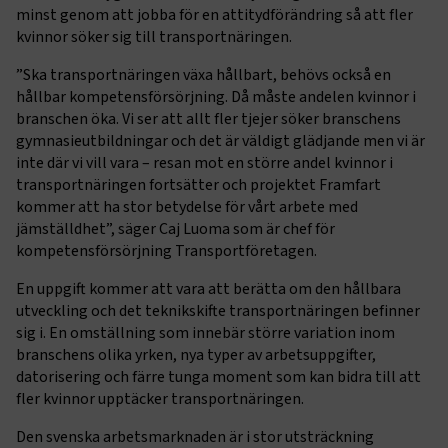
minst genom att jobba för en attitydförändring så att fler
kvinnor söker sig till transportnäringen.
”Ska transportnäringen växa hållbart, behövs också en
hållbar kompetensförsörjning. Då måste andelen kvinnor i
branschen öka. Vi ser att allt fler tjejer söker branschens
gymnasieutbildningar och det är väldigt glädjande men vi är
inte där vi vill vara – resan mot en större andel kvinnor i
transportnäringen fortsätter och projektet Framfart
kommer att ha stor betydelse för vårt arbete med
jämställdhet”, säger Caj Luoma som är chef för
kompetensförsörjning Transportföretagen.
En uppgift kommer att vara att berätta om den hållbara
utveckling och det teknikskifte transportnäringen befinner
sig i. En omställning som innebär större variation inom
branschens olika yrken, nya typer av arbetsuppgifter,
datorisering och färre tunga moment som kan bidra till att
fler kvinnor upptäcker transportnäringen.
Den svenska arbetsmarknaden är i stor utsträckning