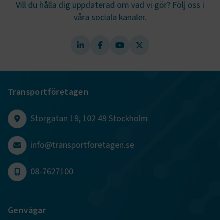
Vill du hålla dig uppdaterad om vad vi gör? Följ oss i
våra sociala kanaler.
.AspNetCore.AuthCookie
transportforetagen.se
1 år
CookieScriptConsent
2
CookieScript
månader
www.transportforetagen.se
4 veckor
Transportföretagen
Google Privacy Policy
Storgatan 19, 102 49 Stockholm
ARRAffinity
Session
Microsoft Corporation
.www.transportforetagen.se
info@transportforetagen.se
08-7627100
Genvägar
.EPiForm_BID
www.transportforetagen.se
2
månader