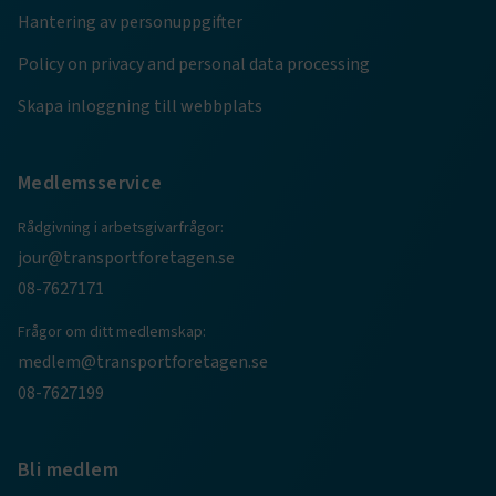
4 veckor
Hantering av personuppgifter
Policy on privacy and personal data processing
Skapa inloggning till webbplats
Medlemsservice
Rådgivning i arbetsgivarfrågor:
jour@transportforetagen.se
08-7627171
TF-XSRF-TOKEN
www.transportforetagen.se
Session
Frågor om ditt medlemskap:
medlem@transportforetagen.se
session
transportforetagen.shinyapps.io
Session
08-7627199
Bli medlem