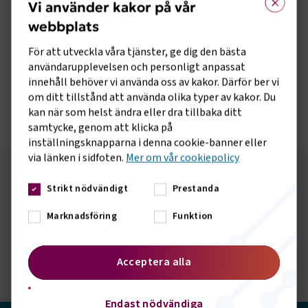
Vi använder kakor på vår
Transportföretagen kräver därför att kravet på avställning i
minst 15 dagar slopas för de företag som använder fordonen
webbplats
i sin yrkesmässiga trafik, hyrbilsföretag, eller bilar som finns
För att utveckla våra tjänster, ge dig den bästa
för uthyrning på bensinstationer. En sådan åtgärd
användarupplevelsen och personligt anpassat
kommer gynna företag inom flera branscher – åkerier,
innehåll behöver vi använda oss av kakor. Därför ber vi
bussföretag, taxi, bensinstationer och hyrbilsföretag.
om ditt tillstånd att använda olika typer av kakor. Du
Läs skrivelsen och förslaget i sin helhet här.
kan när som helst ändra eller dra tillbaka ditt
samtycke, genom att klicka på
inställningsknapparna i denna cookie-banner eller
via länken i sidfoten.
Mer om vår cookiepolicy
Följ oss på sociala medier!
Strikt nödvändigt
Prestanda
Vill du hålla dig uppdaterad om vad vi gör? Följ oss i
Marknadsföring
Funktion
våra sociala kanaler.
Acceptera alla
Endast nödvändiga