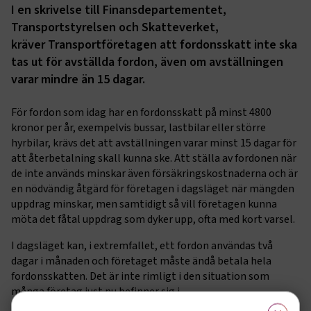
I en skrivelse till Finansdepartementet,
Transportstyrelsen och Skatteverket,
kräver Transportföretagen att fordonsskatt inte ska
tas ut för avställda fordon, även om avställningen
varar mindre än 15 dagar.
För fordon som idag har en fordonsskatt på minst 4800
kronor per år, exempelvis bussar, lastbilar eller större
hyrbilar, krävs det att avställningen varar minst 15 dagar för
att återbetalning skall kunna ske. Att ställa av fordonen när
de inte används minskar även försäkringskostnaderna och är
en nödvändig åtgärd för företagen i dagsläget när mängden
uppdrag minskar, men samtidigt så vill företagen kunna
möta det fåtal uppdrag som dyker upp, ofta med kort varsel.
I dagsläget kan, i extremfallet, ett fordon användas två
dagar i månaden och företaget måste ändå betala hela
fordonsskatten. Det är inte rimligt i den situation som
många företag just nu befinner sig i.
×