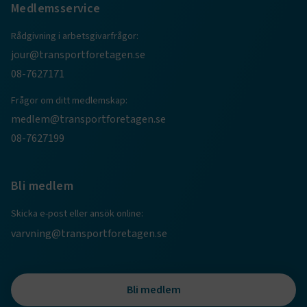
Medlemsservice
CookieScriptConsent
2
CookieScript
Rådgivning i arbetsgivarfrågor:
månader
www.transportforetagen.se
4 veckor
jour@transportforetagen.se
08-7627171
Google Privacy Policy
Frågor om ditt medlemskap:
medlem@transportforetagen.se
ARRAffinity
Session
Microsoft Corporation
.www.transportforetagen.se
08-7627199
Bli medlem
Skicka e-post eller ansök online:
varvning@transportforetagen.se
.EPiForm_BID
www.transportforetagen.se
2
månader
4 veckor
Bli medlem