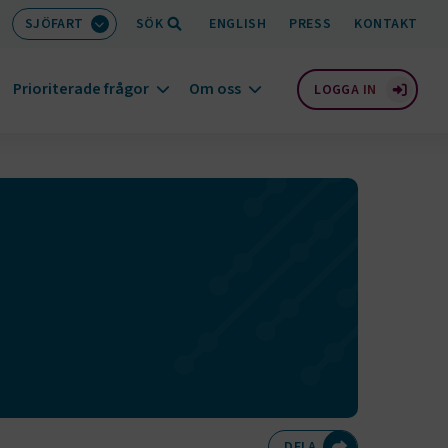
SJÖFART
SÖK
ENGLISH
PRESS
KONTAKT
Prioriterade frågor
Om oss
LOGGA IN
Dela på Twitte
Dela på F
Dela 
D
DELA