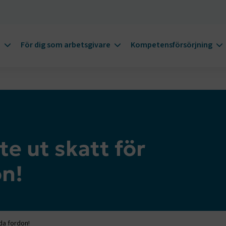
m
För dig som arbetsgivare
Kompetensförsörjning
te ut skatt för
on!
lda fordon!