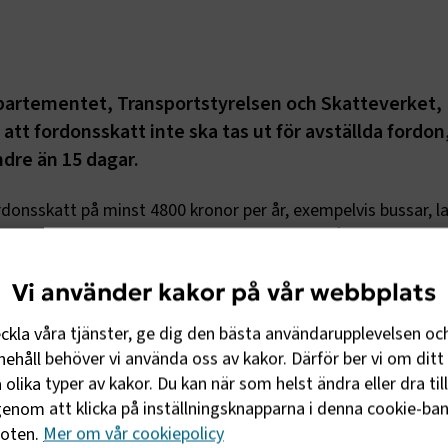
departementet, Transportstyrelsen och Skatteverket,
att fordonsskatt inte ska tas ut för avställda fordon
dre än 15 dagar.
donsskatt på minst 4800 kronor per år, exempelvis bussar, la
 att avställningen varar minst 15 dagar för att återbetalning s
nen när de inte används minskar även försäkringskostnaderna
agen i dagsläget när mängden uppdrag minskar, men samtid
Vi använder kakor på vår webbplats
fåtal uppdrag som dyker upp, ofta med kort varsel.
eckla våra tjänster, ge dig den bästa användarupplevelsen oc
ehåll behöver vi använda oss av kakor. Därför ber vi om ditt 
t, ett fordon användas två dagar i månaden och företaget m
olika typer av kakor. Du kan när som helst ändra eller dra til
n. Det är inte rimligt i den situation som många företag jus
enom att klicka på inställningsknapparna i denna cookie-bann
foten.
Mer om vår cookiepolicy