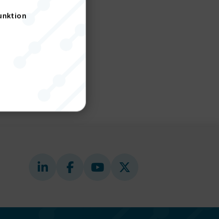
öretag
unktion
thyrning
nktion
gande
bplatsen
tekniska
ändare