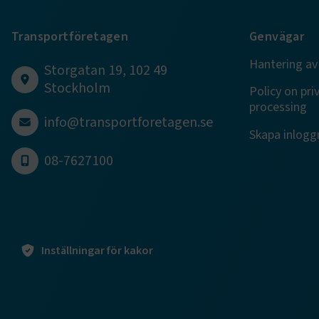
CookieScri
Transportföretagen
Genvägar
Hantering av
Storgatan 19, 102 49
Stockholm
Policy on pri
ARRAffinity
processing
info@transportforetagen.se
Skapa inloggn
08-7627100
.EPiForm_B
Inställningar för kakor
TF-XSRF-TO