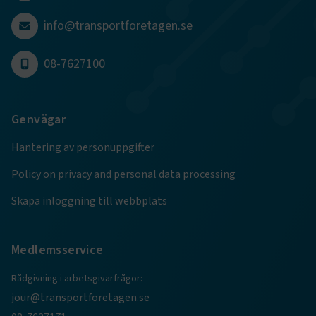
info@transportforetagen.se
08-7627100
TF-XSRF-TOKEN
www.transportforetagen.se
Session
Genvägar
Hantering av personuppgifter
session
transportforetagen.shinyapps.io
Session
Policy on privacy and personal data processing
Skapa inloggning till webbplats
e
Medlemsservice
ARRAffinitySameSite
Session
Microsoft Corporation
.www.transportforetagen.se
Rådgivning i arbetsgivarfrågor:
jour@transportforetagen.se