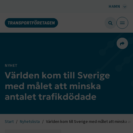
HAMN
Dela 
NYHET
Världen kom till Sverige
med målet att minska
antalet trafikdödade
Start
Nyhetslista
Världen kom till Sverige med målet att minska an