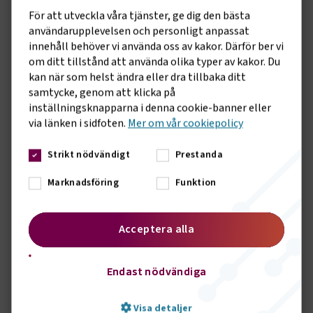
enskilda individen.
För att utveckla våra tjänster, ge dig den bästa
användarupplevelsen och personligt anpassat
EN REVOLUTION I GLOBALT PERSPEKTIV
innehåll behöver vi använda oss av kakor. Därför ber vi
Samtidigt, menar Erik Risberg, är detta en större revolution
om ditt tillstånd att använda olika typer av kakor. Du
i ett globalt perspektiv än vad det är i Sverige där vi sedan
kan när som helst ändra eller dra tillbaka ditt
1997 arbetar med en nollvision.
samtycke, genom att klicka på
inställningsknapparna i denna cookie-banner eller
– Det handlar om ett helhetsgrepp om en samhällsfråga
via länken i sidfoten.
Mer om vår cookiepolicy
och att applicera ett systematiskt förhållningssätt för att
kontinuerligt förbättra förutsättningarna i trafiken. Du
Strikt nödvändigt
Prestanda
planerar, du genomför, du kontrollerar, du justerar. Det görs
redan nu inom ramarna för nollvisionen. Det synsättet tror
Marknadsföring
Funktion
jag dock kommer att vara det stora nytänkandet globalt.
Även i Sverige kommer trafiksäkerhetsarbetet att vässas
Acceptera alla
ytterligare kommande år. Innan konferensen presenterade
regeringen att vi ska halvera antalet förolyckade i trafiken
fram till 2030
Endast nödvändiga
– Det är inte ett orimligt mål. Om alla höll hastigheten,
körde nyktra och använde bälte skulle vi kunna nå det redan i
Visa detaljer