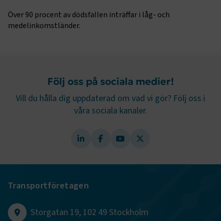
månader
www.transportforetagen.se
4 veckor
Över 90 procent av dödsfallen inträffar i låg- och
medelinkomstländer.
Google Privacy Policy
ARRAffinity
Session
Microsoft Corporation
.www.transportforetagen.se
Följ oss på sociala medier!
Vill du hålla dig uppdaterad om vad vi gör? Följ oss i
våra sociala kanaler.
.EPiForm_BID
www.transportforetagen.se
2
månader
4 veckor
Transportföretagen
Storgatan 19, 102 49 Stockholm