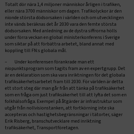
Totalt dör nära 1,4 miljoner människor årligen i trafiken,
eller nära 3700 människor om dagen. Trafikolyckor är den
nionde största dödsorsaken i världen och om utvecklingen
inte vänds beräknas det år 2030 vara den femte största
dödsorsaken. Med anledning av de dystra siffrorna hölls
under förra veckan en global ministerkonferens i Sverige
som siktar på att förbättra arbetet, bland annat med
koppling till FN:s globala mål.
– Under konferensen förankrade man ett
niopunktsprogram som tagits fram av en expertgrupp. Det
är en deklaration som ska vara inriktningen för det globala
trafiksäkerhetsarbetet fram till 2030. För världen är detta
ett stort steg där man går från att tänka på trafiksäkerhet
som en fråga om just trafiksäkerhet till att lyfta det som en
folkhälsofråga. Exempel på åtgärder är infrastruktur som
utgår från nollvisionstanken, att fortkörning inte ska
accepteras och hastighetsbegränsningar i tätorter, säger
Erik Risberg, branschutvecklare med inriktning
trafiksäkerhet, Transportföretagen.