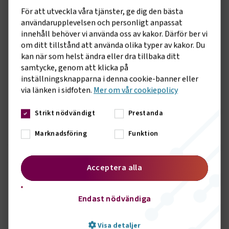
enskilda individen.
För att utveckla våra tjänster, ge dig den bästa
användarupplevelsen och personligt anpassat
EN REVOLUTION I GLOBALT PERSPEKTIV
innehåll behöver vi använda oss av kakor. Därför ber vi
Samtidigt, menar Erik Risberg, är detta en större revolution
om ditt tillstånd att använda olika typer av kakor. Du
i ett globalt perspektiv än vad det är i Sverige där vi sedan
kan när som helst ändra eller dra tillbaka ditt
1997 arbetar med en nollvision.
samtycke, genom att klicka på
inställningsknapparna i denna cookie-banner eller
– Det handlar om ett helhetsgrepp om en samhällsfråga
via länken i sidfoten.
Mer om vår cookiepolicy
och att applicera ett systematiskt förhållningssätt för att
kontinuerligt förbättra förutsättningarna i trafiken. Du
Strikt nödvändigt
Prestanda
planerar, du genomför, du kontrollerar, du justerar. Det görs
redan nu inom ramarna för nollvisionen. Det synsättet tror
Marknadsföring
Funktion
jag dock kommer att vara det stora nytänkandet globalt.
Även i Sverige kommer trafiksäkerhetsarbetet att vässas
Acceptera alla
ytterligare kommande år. Innan konferensen presenterade
regeringen att vi ska halvera antalet förolyckade i trafiken
fram till 2030
Endast nödvändiga
– Det är inte ett orimligt mål. Om alla höll hastigheten,
körde nyktra och använde bälte skulle vi kunna nå det redan i
Visa detaljer