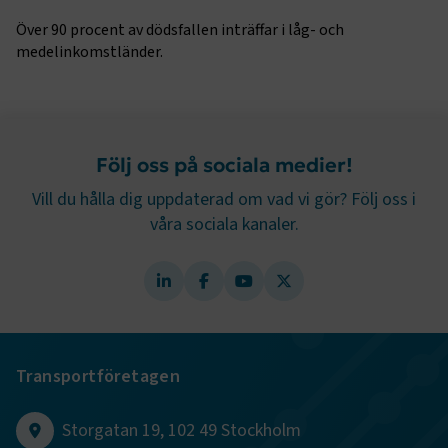
månader
www.transportforetagen.se
4 veckor
Över 90 procent av dödsfallen inträffar i låg- och
medelinkomstländer.
Google Privacy Policy
ARRAffinity
Session
Microsoft Corporation
.www.transportforetagen.se
Följ oss på sociala medier!
Vill du hålla dig uppdaterad om vad vi gör? Följ oss i
våra sociala kanaler.
.EPiForm_BID
www.transportforetagen.se
2
månader
4 veckor
Transportföretagen
Storgatan 19, 102 49 Stockholm