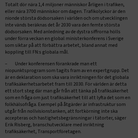
Totalt dör nära 1,4 miljoner människor årligen i trafiken,
eller nära 3700 människor om dagen. Trafikolyckor är den
nionde största dödsorsaken i världen och om utvecklingen
inte vänds beräknas det år 2030 vara den femte största
dödsorsaken. Med anledning av de dystra siffrorna hölls
under förra veckan en global ministerkonferens i Sverige
som siktar på att förbättra arbetet, bland annat med
koppling till FN:s globala mål.
– Under konferensen förankrade man ett
niopunktsprogram som tagits fram av en expertgrupp. Det
är en deklaration som ska vara inriktningen för det globala
trafiksäkerhetsarbetet fram till 2030. För världen är detta
ett stort steg där man går från att tänka på trafiksäkerhet
som en fråga om just trafiksäkerhet till att lyfta det som en
folkhälsofråga. Exempel på åtgärder är infrastruktur som
utgår från nollvisionstanken, att fortkörning inte ska
accepteras och hastighetsbegränsningar i tätorter, säger
Erik Risberg, branschutvecklare med inriktning
trafiksäkerhet, Transportföretagen.