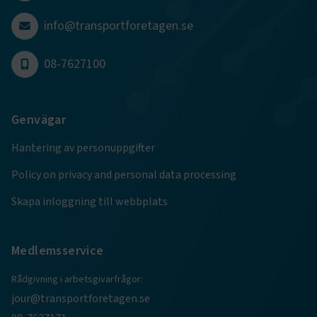
info@transportforetagen.se
08-7627100
TF-XSRF-TOKEN
www.transportforetagen.se
Session
Genvägar
Hantering av personuppgifter
session
transportforetagen.shinyapps.io
Session
Policy on privacy and personal data processing
Skapa inloggning till webbplats
e
Medlemsservice
ARRAffinitySameSite
Session
Microsoft Corporation
.www.transportforetagen.se
Rådgivning i arbetsgivarfrågor:
jour@transportforetagen.se