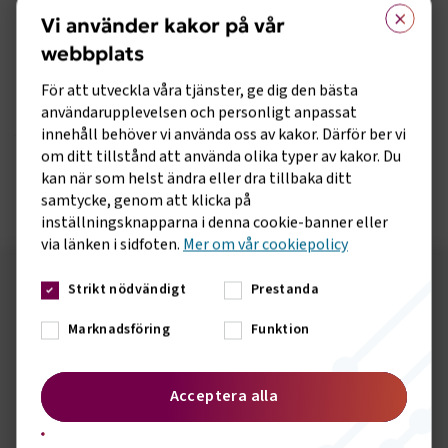
×
Vi använder kakor på vår
Uppstår frågor i samband med Arbetsmiljöverkets
inspektioner, så går det bra att kontakta någon av
webbplats
Transportföretagens arbetsmiljöexperter för rådgivning:
För att utveckla våra tjänster, ge dig den bästa
Jan Arvidsson, 08-762 71 39,
användarupplevelsen och personligt anpassat
jan.arvidsson@transportforetagen.se
eller
innehåll behöver vi använda oss av kakor. Därför ber vi
om ditt tillstånd att använda olika typer av kakor. Du
Alf Berglund, 08-762 71 48,
kan när som helst ändra eller dra tillbaka ditt
alf.berglund@transportforetagen.se
samtycke, genom att klicka på
inställningsknapparna i denna cookie-banner eller
via länken i sidfoten.
Mer om vår cookiepolicy
Strikt nödvändigt
Prestanda
Följ oss på sociala medier!
Marknadsföring
Funktion
Vill du hålla dig uppdaterad om vad vi gör? Följ oss i
våra sociala kanaler.
Acceptera alla