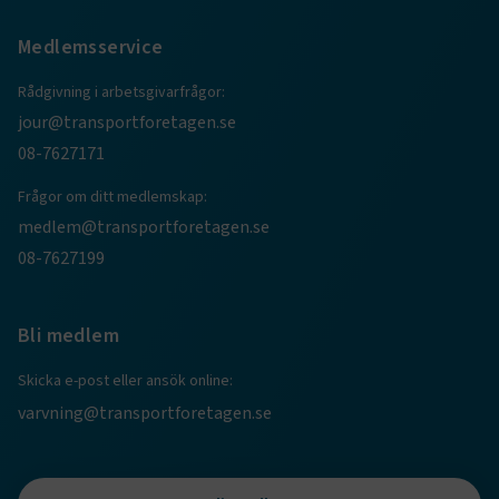
Medlemsservice
CookieScriptConsent
2
CookieScript
månader
www.transportforetagen.se
Rådgivning i arbetsgivarfrågor:
4 veckor
jour@transportforetagen.se
08-7627171
Google Privacy Policy
Frågor om ditt medlemskap:
ARRAffinity
Session
Microsoft Corporation
medlem@transportforetagen.se
.www.transportforetagen.se
08-7627199
Bli medlem
Skicka e-post eller ansök online:
.EPiForm_BID
www.transportforetagen.se
2
varvning@transportforetagen.se
månader
4 veckor