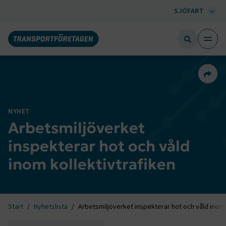
SJÖFART
Dela 
NYHET
Arbetsmiljöverket
inspekterar hot och våld
inom kollektivtrafiken
Start
Nyhetslista
Arbetsmiljöverket inspekterar hot och våld inom 