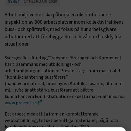
NYHET
17 FEBRUARI 2020
Arbetsmiljöverket ska påbörja en riksomfattande
inspektion av 300 arbetsplatser inom kollektivtrafikens
buss- och spårtrafik, med fokus på hur arbetsgivare
arbetar med att förebygga hot och våld och riskfyllda
situationer.
Sveriges Bussföretag/Transportföretagen och Kommunal
har tillsammans med utbildnings- och
arbetsmiljöorganisationen Prevent tagit fram materialet
”Konflikthantering bussförare”
(handledarmaterial, broschyren Konflikttipsaren, filmer m
m), i syfte är att stärka bussförare att bättre
kunna hantera konfliktsituationer - detta material finns hos
www.prevent.se
.
Ett arbete med att ta fram en kompletterande
webbutbildning, till det befintliga materialet, pågår och
beräknas kunna vara klart till hösten 2020.