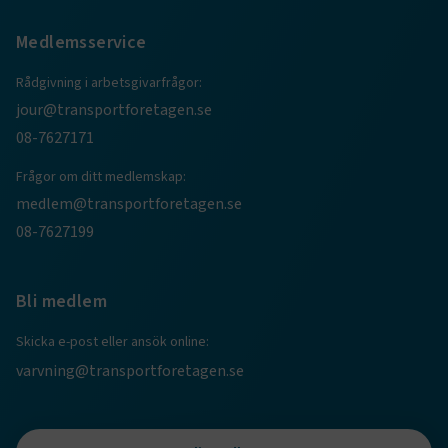
Medlemsservice
CookieScriptConsent
2
CookieScript
månader
www.transportforetagen.se
Rådgivning i arbetsgivarfrågor:
4 veckor
jour@transportforetagen.se
08-7627171
Google Privacy Policy
Frågor om ditt medlemskap:
ARRAffinity
Session
Microsoft Corporation
medlem@transportforetagen.se
.www.transportforetagen.se
08-7627199
Bli medlem
Skicka e-post eller ansök online:
.EPiForm_BID
www.transportforetagen.se
2
varvning@transportforetagen.se
månader
4 veckor