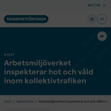
MOTOR
Dela 
NYHET
Arbetsmiljöverket
inspekterar hot och våld
inom kollektivtrafiken
Start
Nyhetslista
Arbetsmiljöverket inspekterar hot och våld inom 