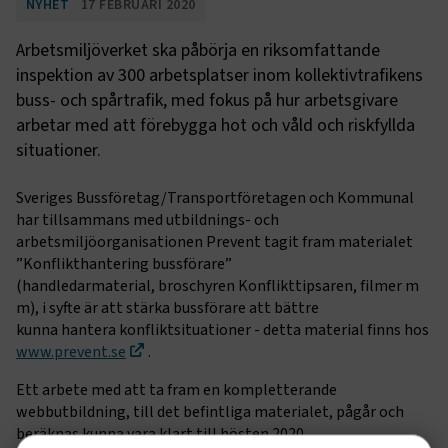
NYHET
17 FEBRUARI 2020
Arbetsmiljöverket ska påbörja en riksomfattande
inspektion av 300 arbetsplatser inom kollektivtrafikens
buss- och spårtrafik, med fokus på hur arbetsgivare
arbetar med att förebygga hot och våld och riskfyllda
situationer.
Sveriges Bussföretag/Transportföretagen och Kommunal
har tillsammans med utbildnings- och
arbetsmiljöorganisationen Prevent tagit fram materialet
”Konflikthantering bussförare”
(handledarmaterial, broschyren Konflikttipsaren, filmer m
m), i syfte är att stärka bussförare att bättre
kunna hantera konfliktsituationer - detta material finns hos
www.prevent.se
.
Ett arbete med att ta fram en kompletterande
webbutbildning, till det befintliga materialet, pågår och
beräknas kunna vara klart till hösten 2020.