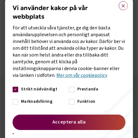
×
Vi använder kakor på vår
Uppstår frågor i samband med Arbetsmiljöverkets
inspektioner, så går det bra att kontakta någon av
webbplats
Transportföretagens arbetsmiljöexperter för rådgivning:
För att utveckla våra tjänster, ge dig den bästa
Jan Arvidsson, 08-762 71 39,
användarupplevelsen och personligt anpassat
jan.arvidsson@transportforetagen.se
eller
innehåll behöver vi använda oss av kakor. Därför ber vi
om ditt tillstånd att använda olika typer av kakor. Du
Alf Berglund, 08-762 71 48,
kan när som helst ändra eller dra tillbaka ditt
alf.berglund@transportforetagen.se
samtycke, genom att klicka på
inställningsknapparna i denna cookie-banner eller
via länken i sidfoten.
Mer om vår cookiepolicy
Strikt nödvändigt
Prestanda
Följ oss på sociala medier!
Marknadsföring
Funktion
Vill du hålla dig uppdaterad om vad vi gör? Följ oss i
våra sociala kanaler.
Acceptera alla