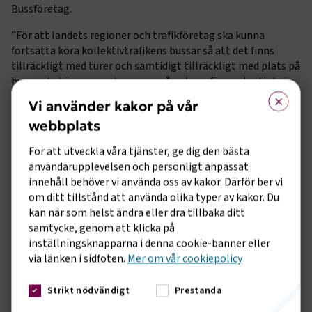
Bussföretag.
”För att landets regioner och trafikföretag ska kunna
fortsätta köra kollektivtrafikens bussar så att det finns
tillräckligt med turer och samtidigt tillräckligt med plats på
bussen behöver regeringen omgående ge förnyade stöd när
×
biljettintäkterna rasat. Dessa stöd som säkrar
Vi använder kakor på vår
kollektivtrafiken och når hela vägen fram till resenärer och
webbplats
trafikföretag kan inte vänta. De ska riktas såväl till den
offentligt upphandlade trafiken som till den kommersiella
För att utveckla våra tjänster, ge dig den bästa
busstrafiken, exempelvis expressbussarna, som
användarupplevelsen och personligt anpassat
upprätthåller ett nät av attraktiv kollektivtrafik för
innehåll behöver vi använda oss av kakor. Därför ber vi
långväga resor”, säger Anna Grönlund.
om ditt tillstånd att använda olika typer av kakor. Du
kan när som helst ändra eller dra tillbaka ditt
Sveriges Bussföretag ser positivt på att landets
samtycke, genom att klicka på
myndigheter och företrädare för regionala
inställningsknapparna i denna cookie-banner eller
kollektivtrafikmyndigheter i sina rekommendationer även
via länken i sidfoten.
Mer om vår cookiepolicy
fortsättningsvis skiljer på kollektiva resor med obokade och
bokade platser, eftersom förutsättningarna både för
Strikt nödvändigt
Prestanda
resenärer och företag skiljer sig åt. Bokade platser finns
exempelvis på landets expressbussar. Även resor med