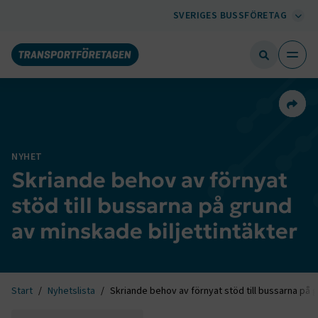
SVERIGES BUSSFÖRETAG
Dela 
NYHET
Skriande behov av förnyat
stöd till bussarna på grund
av minskade biljettintäkter
Start
Nyhetslista
Skriande behov av förnyat stöd till bussarna på g