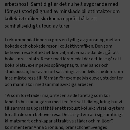
arbetshöst. Samtidigt är det nu helt avgörande med
förnyat stöd på grund av minskade biljettintäkter om
kollektivtrafiken ska kunna upprätthålla ett
samhällsviktigt utbud av turer.
I rekommendationerna görs en tydlig avgränsning mellan
bokade och obokade resor i kollektivtrafiken. Den som
behöver resa kollektivt bör välja alternativ där det går att
boka en sittplats. Resor med färdmedel där det inte går att
boka plats, exempelvis spårvagnar, tunnelbanor och
stadsbussar, bör även fortsättningsvis undvikas av dem som
inte måste resa till förmån för exempelvis elever, studenter
och människor med samhällsviktiga arbeten.
”Vi som företräder majoriteten av de företag som kör
landets bussar är gärna med i en fortsatt dialog kring hur vi
tillsammans upprätthåller ett robust kollektivtrafiksystem
för alla de som behöver resa. Detta system är i sig samtidigt
klimatsmart och skapar attraktiva städer och miljöer”,
kommenterar Anna Grönlund, branschchef Sveriges