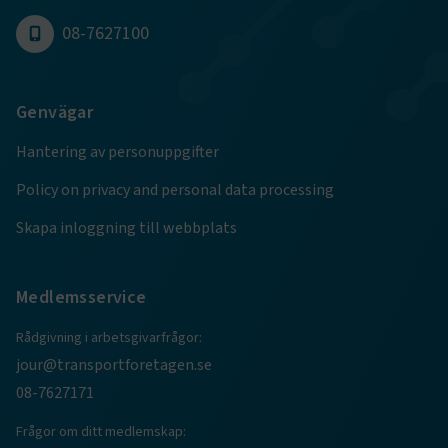
08-7627100
.EPiForm_BID
www.transportforetagen.se
2
månader
4 veckor
Genvägar
Hantering av personuppgifter
Policy on privacy and personal data processing
Skapa inloggning till webbplats
Medlemsservice
Rådgivning i arbetsgivarfrågor:
TF-XSRF-TOKEN
www.transportforetagen.se
Session
jour@transportforetagen.se
08-7627171
session
transportforetagen.shinyapps.io
Session
Frågor om ditt medlemskap: