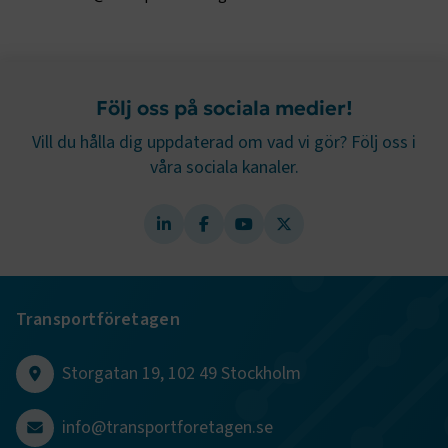
Namn
Leverantör
/
Domän
Utgång
.AspNetCore.Session
transportforetagen.se
Session
Följ oss på sociala medier!
.AspNetCore.AuthCookie
transportforetagen.se
1 år
Vill du hålla dig uppdaterad om vad vi gör? Följ oss i
våra sociala kanaler.
CookieScriptConsent
2
CookieScript
månader
www.transportforetagen.se
4 veckor
Google Privacy Policy
Transportföretagen
ARRAffinity
Session
Microsoft Corporation
.www.transportforetagen.se
Storgatan 19, 102 49 Stockholm
info@transportforetagen.se