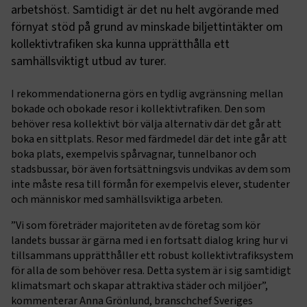
arbetshöst. Samtidigt är det nu helt avgörande med
förnyat stöd på grund av minskade biljettintäkter om
kollektivtrafiken ska kunna upprätthålla ett
samhällsviktigt utbud av turer.
I rekommendationerna görs en tydlig avgränsning mellan
bokade och obokade resor i kollektivtrafiken. Den som
behöver resa kollektivt bör välja alternativ där det går att
boka en sittplats. Resor med färdmedel där det inte går att
boka plats, exempelvis spårvagnar, tunnelbanor och
stadsbussar, bör även fortsättningsvis undvikas av dem som
inte måste resa till förmån för exempelvis elever, studenter
och människor med samhällsviktiga arbeten.
”Vi som företräder majoriteten av de företag som kör
landets bussar är gärna med i en fortsatt dialog kring hur vi
tillsammans upprätthåller ett robust kollektivtrafiksystem
för alla de som behöver resa. Detta system är i sig samtidigt
klimatsmart och skapar attraktiva städer och miljöer”,
kommenterar Anna Grönlund, branschchef Sveriges