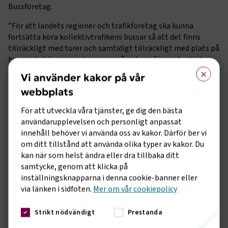
Bussföretag.
”För att landets regioner och trafikföretag ska kunna
fortsätta köra kollektivtrafikens bussar så att det finns
tillräckligt med turer och samtidigt tillräckligt med plats på
bussen behöver regeringen omgående ge förnyade stöd när
×
biljettintäkterna rasat. Dessa stöd som säkrar
Vi använder kakor på vår
kollektivtrafiken och når hela vägen fram till resenärer och
webbplats
trafikföretag kan inte vänta. De ska riktas såväl till den
offentligt upphandlade trafiken som till den kommersiella
För att utveckla våra tjänster, ge dig den bästa
busstrafiken, exempelvis expressbussarna, som
användarupplevelsen och personligt anpassat
upprätthåller ett nät av attraktiv kollektivtrafik för
innehåll behöver vi använda oss av kakor. Därför ber vi
långväga resor”, säger Anna Grönlund.
om ditt tillstånd att använda olika typer av kakor. Du
kan när som helst ändra eller dra tillbaka ditt
Sveriges Bussföretag ser positivt på att landets
samtycke, genom att klicka på
myndigheter och företrädare för regionala
inställningsknapparna i denna cookie-banner eller
kollektivtrafikmyndigheter i sina rekommendationer även
via länken i sidfoten.
Mer om vår cookiepolicy
fortsättningsvis skiljer på kollektiva resor med obokade och
bokade platser, eftersom förutsättningarna både för
Strikt nödvändigt
Prestanda
resenärer och företag skiljer sig åt. Bokade platser finns
exempelvis på landets expressbussar. Även resor med