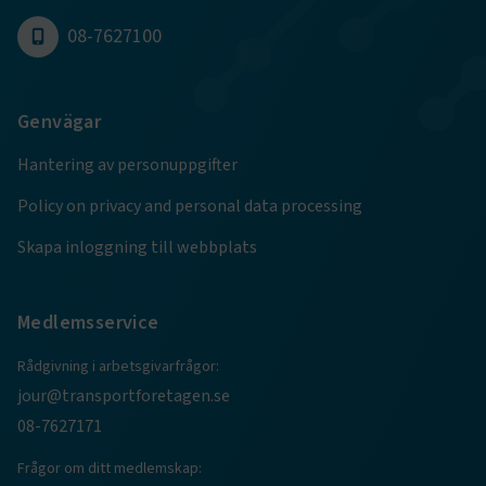
08-7627100
.EPiForm_BID
www.transportforetagen.se
2
månader
4 veckor
Genvägar
Hantering av personuppgifter
Policy on privacy and personal data processing
Skapa inloggning till webbplats
Medlemsservice
Rådgivning i arbetsgivarfrågor:
TF-XSRF-TOKEN
www.transportforetagen.se
Session
jour@transportforetagen.se
08-7627171
session
transportforetagen.shinyapps.io
Session
Frågor om ditt medlemskap: