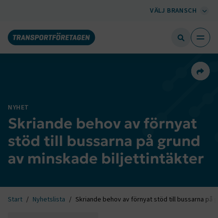
VÄLJ BRANSCH
Dela 
NYHET
Skriande behov av förnyat
stöd till bussarna på grund
av minskade biljettintäkter
Start
Nyhetslista
Skriande behov av förnyat stöd till bussarna på g