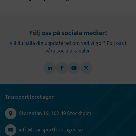
Namn
Leverantör
/
Domän
Utgång
.AspNetCore.Session
transportforetagen.se
Session
Följ oss på sociala medier!
.AspNetCore.AuthCookie
transportforetagen.se
1 år
Vill du hålla dig uppdaterad om vad vi gör? Följ oss i
våra sociala kanaler.
CookieScriptConsent
2
CookieScript
månader
www.transportforetagen.se
4 veckor
Google Privacy Policy
Transportföretagen
ARRAffinity
Session
Microsoft Corporation
.www.transportforetagen.se
Storgatan 19, 102 49 Stockholm
info@transportforetagen.se