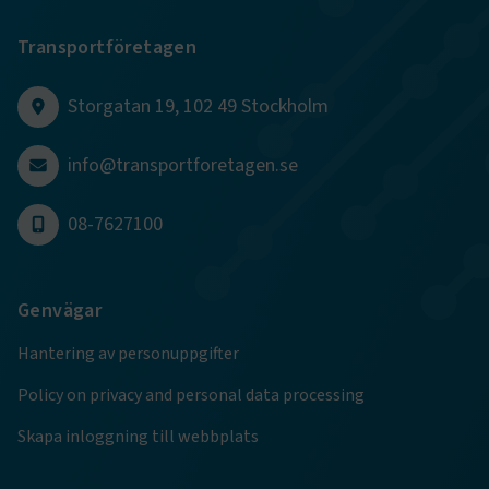
Transportföretagen
CookieScriptConsent
2
CookieScript
månader
www.transportforetagen.se
4 veckor
Storgatan 19, 102 49 Stockholm
Google Privacy Policy
info@transportforetagen.se
ARRAffinity
Session
Microsoft Corporation
.www.transportforetagen.se
08-7627100
Genvägar
Hantering av personuppgifter
.EPiForm_BID
www.transportforetagen.se
2
Policy on privacy and personal data processing
månader
4 veckor
Skapa inloggning till webbplats