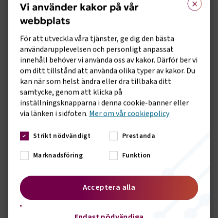
Vi använder kakor på vår
ÖPPNA I GOOGLE MAPS
webbplats
För att utveckla våra tjänster, ge dig den bästa
användarupplevelsen och personligt anpassat
innehåll behöver vi använda oss av kakor. Därför ber vi
om ditt tillstånd att använda olika typer av kakor. Du
kan när som helst ändra eller dra tillbaka ditt
Malmö
samtycke, genom att klicka på
inställningsknapparna i denna cookie-banner eller
Telefon:
via länken i sidfoten.
Mer om vår cookiepolicy
040 35 25 00
E-post:
Strikt nödvändigt
Prestanda
info@transportforetagen.se
Marknadsföring
Funktion
Hitta din regionala kontaktperson
Acceptera alla
Besöksadress
Navigationsgatan 1A
Malmö
Endast nödvändiga