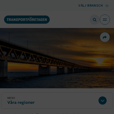
VÄLJ BRANSCH
Dela 
MENY
Våra regioner
Expan