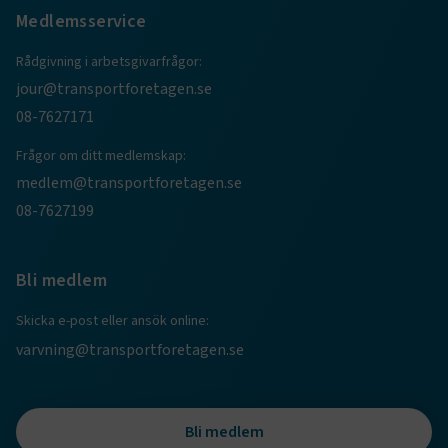
Medlemsservice
Rådgivning i arbetsgivarfrågor:
jour@transportforetagen.se
08-7627171
Frågor om ditt medlemskap:
medlem@transportforetagen.se
TF-XSRF-TOKEN
www.transportforetagen.se
Session
08-7627199
session
transportforetagen.shinyapps.io
Session
Bli medlem
Skicka e-post eller ansök online:
varvning@transportforetagen.se
e
ARRAffinitySameSite
Session
Microsoft Corporation
Bli medlem
.www.transportforetagen.se