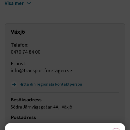
Visa mer
Växjö
Telefon:
0470 74 84 00
E-post:
info@transportforetagen.se
Hitta din regionala kontaktperson
Besöksadress
Södra Järnvägsgatan 4A
Växjö
Postadress
Södra Järnvägsgatan 4A
352 29 Växjö
×