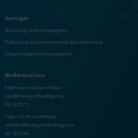
.AspNetCore.Session
transportforetagen.se
Session
Genvägar
.AspNetCore.AuthCookie
transportforetagen.se
1 år
Hantering av personuppgifter
Policy on privacy and personal data processing
CookieScriptConsent
2
CookieScript
månader
www.transportforetagen.se
Skapa inloggning till webbplats
4 veckor
Google Privacy Policy
Medlemsservice
Rådgivning i arbetsgivarfrågor:
ARRAffinity
Session
Microsoft Corporation
jour@transportforetagen.se
.www.transportforetagen.se
08-7627171
Frågor om ditt medlemskap:
medlem@transportforetagen.se
08-7627199