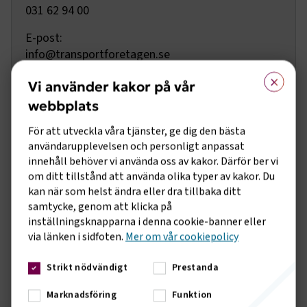
031 62 94 00
E-post:
info@transportforetagen.se
×
Vi använder kakor på vår
Hitta din regionala kontaktperson
webbplats
Besöksadress
För att utveckla våra tjänster, ge dig den bästa
Vikingsgatan 3
Göteborg
användarupplevelsen och personligt anpassat
innehåll behöver vi använda oss av kakor. Därför ber vi
Postadress
om ditt tillstånd att använda olika typer av kakor. Du
Box 11916
404 39 Göteborg
kan när som helst ändra eller dra tillbaka ditt
samtycke, genom att klicka på
ÖPPNA I GOOGLE MAPS
inställningsknapparna i denna cookie-banner eller
via länken i sidfoten.
Mer om vår cookiepolicy
Strikt nödvändigt
Prestanda
Marknadsföring
Funktion
Sidomeny