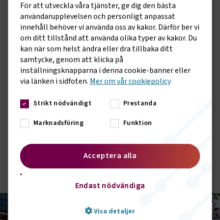
För att utveckla våra tjänster, ge dig den bästa
användarupplevelsen och personligt anpassat
innehåll behöver vi använda oss av kakor. Därför ber vi
om ditt tillstånd att använda olika typer av kakor. Du
Motorman
kan när som helst ändra eller dra tillbaka ditt
samtycke, genom att klicka på
Beroende på vilken typ av fartyg du jobbar på kan
inställningsknapparna i denna cookie-banner eller
dina arbetsuppgifter variera en hel del, men du
via länken i sidfoten.
Mer om vår cookiepolicy
spenderar största delen av din tid i
maskinrummet. Det som de flesta har
Strikt nödvändigt
Prestanda
gemensamt är att sköta maskinerna och utföra
underhålls- och rengöringsarbete.
Marknadsföring
Funktion
Acceptera alla
Motorman
Endast nödvändiga
Visa detaljer