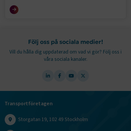
TF-XSRF-TOKEN
www.transportforetagen.se
Session
Följ oss på sociala medier!
Vill du hålla dig uppdaterad om vad vi gör? Följ oss i
våra sociala kanaler.
session
transportforetagen.shinyapps.io
Session
e
Transportföretagen
ARRAffinitySameSite
Session
Microsoft Corporation
.www.transportforetagen.se
Storgatan 19, 102 49 Stockholm