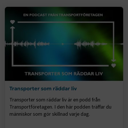
4 veckor
Google Privacy Policy
ARRAffinity
Session
Microsoft Corporation
.www.transportforetagen.se
.EPiForm_BID
www.transportforetagen.se
2
månader
Transporter som räddar liv
4 veckor
Transporter som räddar liv är en podd från
Transportföretagen. I den här podden träffar du
människor som gör skillnad varje dag.