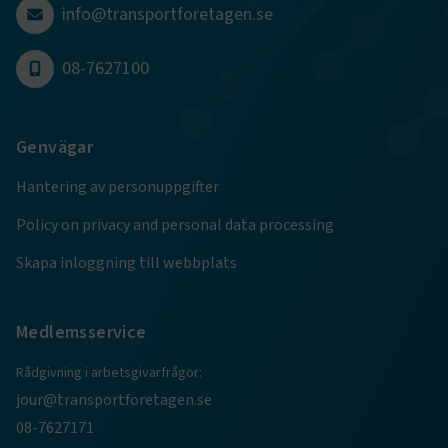
info@transportforetagen.se
08-7627100
VISITOR_PRIVACY_METADATA
5
YouTube
månader
.youtube.com
4 veckor
Genvägar
Hantering av personuppgifter
Policy on privacy and personal data processing
Skapa inloggning till webbplats
.EPiForm_VisitorIdentifier
2
Episerver
månader
www.transportforetagen.se
4 veckor
Medlemsservice
EPiStateMarker
www.transportforetagen.se
Session
Rådgivning i arbetsgivarfrågor:
jour@transportforetagen.se
08-7627171