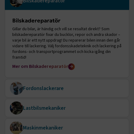
Bilskadereparatör
Bilskadereparatör
Gillar du bilar, är händig och vill se resultat direkt? Som
bilskadereparatör fixar du bucklor, repor och andra skador –
varje bil är ett nytt uppdrag! Du reparerar bilen innan den går
vidare till lackering. Välj fordonsskadeteknik och lackering på
fordons- och transportprogrammet och kicka igång din
framtid!
Mer om
Bilskadereparatör
Fordonslackerare
Fordonslackerare
Lastbilsmekaniker
Gillar du bilar och snygga resultat? Som lackerare fixar du färgen –
från coola nyanser till att dölja skador. Du ser till att fordonen glänser!
Lastbilsmekaniker
Mer om
Fordonslackerare
Maskinmekaniker
Ju större desto roligare, eller hur? I och med att fordon överlag har