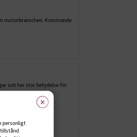
 inom motorbranschen. Kommande
ar och har stor betydelse för
adda ner
×
h personligt
tillstånd