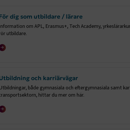
För dig som utbildare / lärare
Information om APL, Erasmus+, Tech Academy, yrkeslärarkur
rör utbildare.
Utbildning och karriärvägar
Utbildningar, både gymnasiala och eftergymnasiala samt karr
transportsektorn, hittar du mer om här.