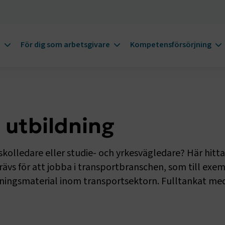
m
För dig som arbetsgivare
Kompetensförsörjning
 utbildning
skolledare eller studie- och yrkesvägledare? Här hitta
rävs för att jobba i transportbranschen, som till exe
sningsmaterial inom transportsektorn. Fulltankat med