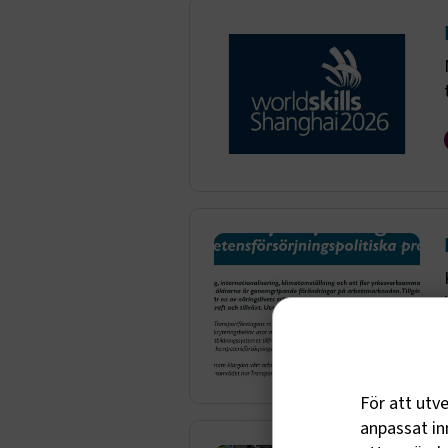
För att utv
anpassat inn