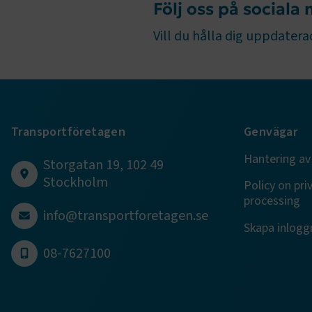
Följ oss på sociala
Vill du hålla dig uppdaterad
TF-XSRF-TO
session
Transportföretagen
Genvägar
ARRAffinity
Hantering av
Storgatan 19, 102 49
Stockholm
Policy on pri
processing
VISITOR_PR
info@transportforetagen.se
Skapa inloggn
08-7627100
.EPiForm_Vis