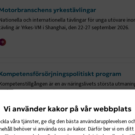
Motorbranschens yrkestävlingar
Nationella och internationella tävlingar för unga utövare
tävling är Yrkes-VM i Shanghai, den 22-27 september 2026.
Kompetensförsörjningspolitiskt program
Kompetenstillgången är en av näringslivets största utmaning
konkurrenskraft och tillväxt, gäller även transportsektorn. L
Vi använder kakor på vår webbplats
eckla våra tjänster, ge dig den bästa användarupplevelsen oc
ehåll behöver vi använda oss av kakor. Därför ber vi om ditt 