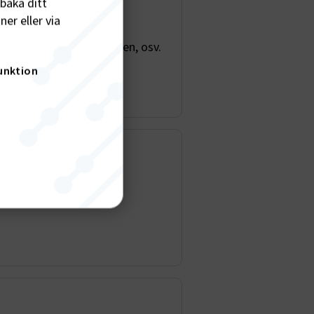
lbaka ditt
er eller via
mtidens arbetsmarknad,
en på sjöfartsbranschen, osv.
unktion
tföretagen att beställa.
nktion
gande
bplatsen