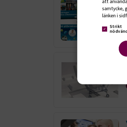
att använda 
samtycke, g
länken i sid
Strikt
nödvänd
Strik
Strikt nöd
funktioner
fungerar in
Namn