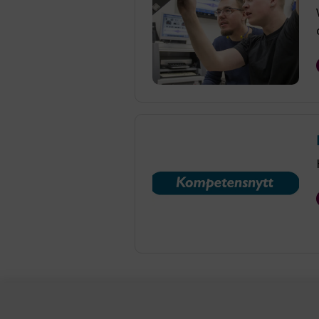
.AspNetCor
.AspNetCor
CookieScri
ARRAffinity
.EPiForm_B