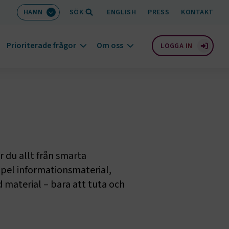
HAMN
SÖK
ENGLISH
PRESS
KONTAKT
Prioriterade frågor
Om oss
LOGGA IN
r du allt från smarta
mpel informationsmaterial,
 material – bara att tuta och