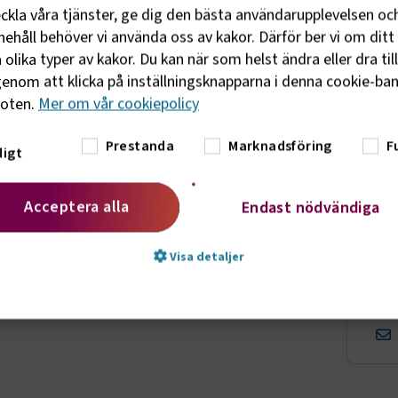
Yr
Info
Mo
eckla våra tjänster, ge dig den bästa användarupplevelsen oc
ehåll behöver vi använda oss av kakor. Därför ber vi om ditt 
Sj
Vali
olika typer av kakor. Du kan när som helst ändra eller dra til
enom att klicka på inställningsknapparna i denna cookie-bann
Sa
Kom
foten.
Mer om vår cookiepolicy
Vu
Prestanda
Marknadsföring
F
igt
Tr
KONT
Acceptera alla
Endast nödvändiga
Visa detaljer
t nödvändigt
Prestanda
Marknadsföring
Fu
vändiga kakor låter dig använda webbplatsen genom att aktivera grundläg
, såsom sidnavigering och åtkomst till säkra områden på webbplatsen. Web