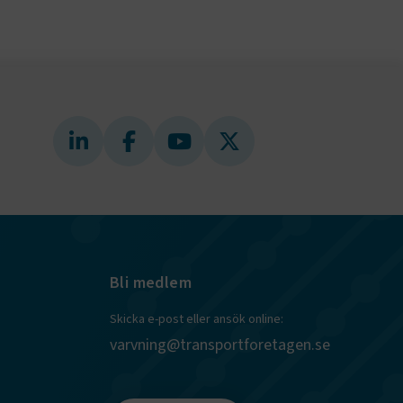
tekniska
ändare
behörigheter
ookie-
tt komma ihåg
ns cookie.
ie-
ungerar
webbplatser
e-
nds för
 att
Bli medlem
dans
l samma
ion.
Skicka e-post eller ansök online:
kilja en
varvning@transportforetagen.se
bbläsare,
 när hen
 användare
för första
ly Forms