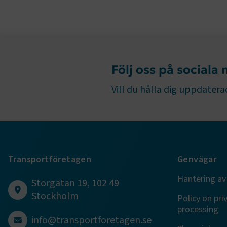
fungerar in
Namn
.AspNetCor
.AspNetCor
Följ oss på sociala
CookieScri
Vill du hålla dig uppdaterad
ARRAffinity
Transportföretagen
Genvägar
Hantering av
Storgatan 19, 102 49
.EPiForm_B
Stockholm
Policy on pri
processing
info@transportforetagen.se