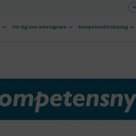
V
m
För dig som arbetsgivare
Kompetensförsörjning