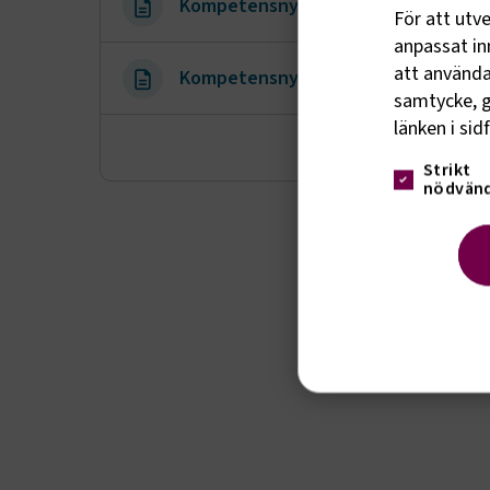
Kompetensnytt nr 3 dec 2025.pdf
För att utv
anpassat inn
att använda 
Kompetensnytt nr 2 aug 2025.pdf
samtycke, g
länken i sid
Visa fler
Strikt
nödvänd
Strik
Strikt nöd
funktioner