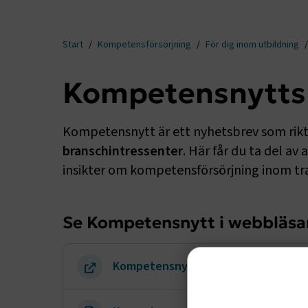
Start
Kompetensförsörjning
För dig inom utbildning
Kompetensnytt
Kompetensnytt är ett nyhetsbrev som riktar
branschintressenter
. Här får du ta del av
insikter om kompetensförsörjning inom tr
Se Kompetensnytt i webbläsa
Kompetensnytt nr 1 apr 2026