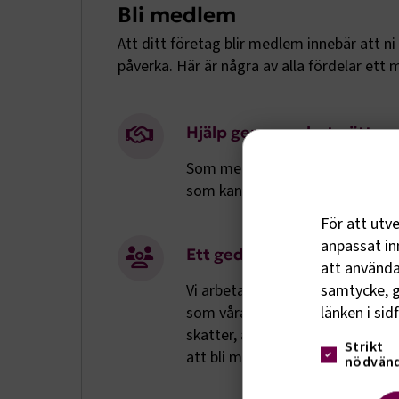
Bli medlem
Att ditt företag blir medlem innebär att ni
påverka. Här är några av alla fördelar ett
Hjälp genom arbetsrättens 
Som medlem får du och ditt före
som kan uppkomma på din arbet
För att utv
anpassat inn
Ett gediget branscharbete
att använda 
samtycke, g
Vi arbetar målmedvetet för att s
länken i sid
som våra medlemsföretag verkar
skatter, att stärka kompetensfö
Strikt
att bli medlem får du möjlighet
nödvänd