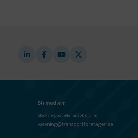
ungerar
webbplatser
e-
nds för
 att
dans
l samma
ion.
kilja en
bbläsare,
 när hen
 användare
för första
ly Forms
igt vald
läsare.
och när det
ely Forms en
 besöker
Bli medlem
nvändaren mot
Skicka e-post eller ansök online:
varvning@transportforetagen.se
r du loggar
n. De lagras
efter att de
 kända som