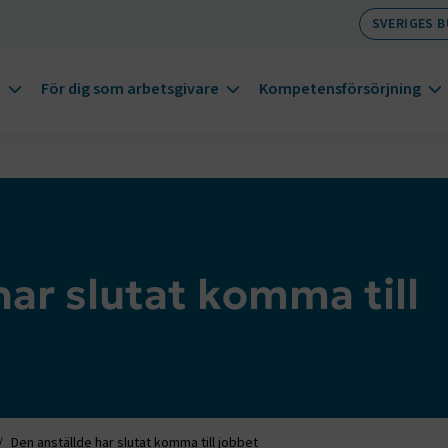
SVERIGES 
m
För dig som arbetsgivare
Kompetensförsörjning
har slutat komma till
Den anställde har slutat komma till jobbet