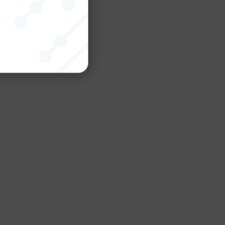
nktion
gande
bplatsen
tekniska
ändare
behörigheter
ookie-
tt komma ihåg
ns cookie.
ie-