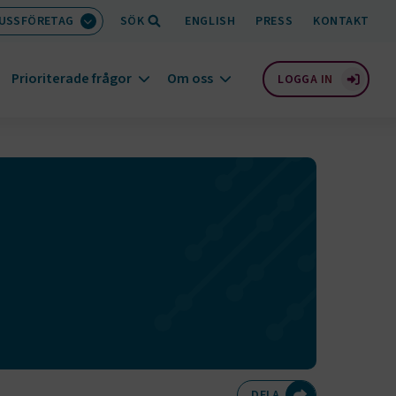
BUSSFÖRETAG
SÖK
ENGLISH
PRESS
KONTAKT
Prioriterade frågor
Om oss
LOGGA IN
Dela på Twitte
Dela på F
Dela 
D
DELA