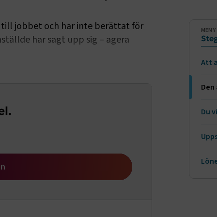
Sido
ill jobbet och har inte berättat för
MENY
nställde har sagt upp sig – agera
Steg
Att 
Den 
el.
Du v
Upps
Löne
in