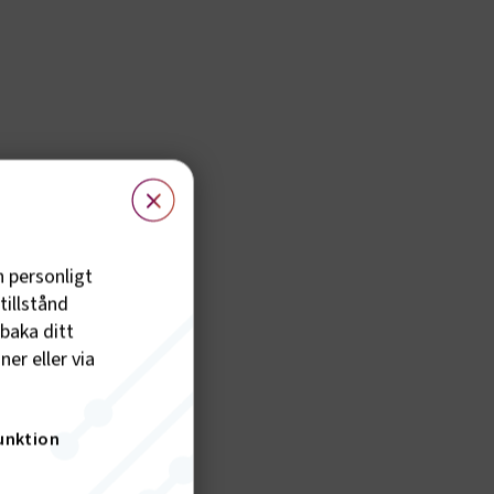
×
h personligt
tillstånd
lbaka ditt
er eller via
unktion