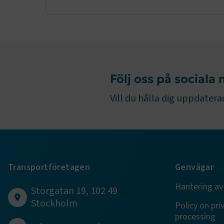
ARRAffinity
Följ oss på sociala
.EPiForm_B
Vill du hålla dig uppdaterad
Transportföretagen
Genvägar
TF-XSRF-TO
Hantering av
Storgatan 19, 102 49
Stockholm
session
Policy on pri
processing