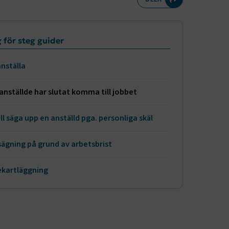
meny
 för steg guider
anställa
anställde har slutat komma till jobbet
ill säga upp en anställd pga. personliga skäl
ägning på grund av arbetsbrist
kartläggning