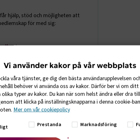
 får hjälp, stöd och möjligheten att
 medlemskap för med sig:
alla steg
tag stöd i de arbetsrättsliga frågor
Vi använder kakor på vår webbplats
splats.
eckla våra tjänster, ge dig den bästa användarupplevelsen oc
ehåll behöver vi använda oss av kakor. Därför ber vi om ditt 
olika typer av kakor. Du kan när som helst ändra eller dra til
enom att klicka på inställningsknapparna i denna cookie-bann
tärka de politiska förutsättningar
foten.
Mer om vår cookiepolicy
 under, oavsett om det gäller lagar,
rsörjningen eller EU-frågor. Genom
Prestanda
Marknadsföring
F
 att vara med och påverka.
igt