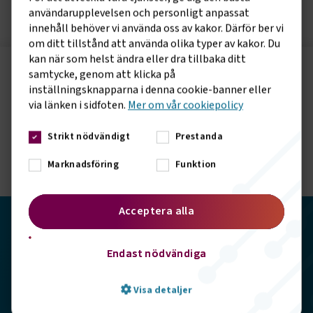
användarupplevelsen och personligt anpassat
innehåll behöver vi använda oss av kakor. Därför ber vi
om ditt tillstånd att använda olika typer av kakor. Du
kan när som helst ändra eller dra tillbaka ditt
samtycke, genom att klicka på
Följ oss på sociala medier!
inställningsknapparna i denna cookie-banner eller
Vill du hålla dig uppdaterad om vad vi gör? Följ oss i
via länken i sidfoten.
Mer om vår cookiepolicy
våra sociala kanaler.
Strikt nödvändigt
Prestanda
Marknadsföring
Funktion
Acceptera alla
Transportföretagen
Endast nödvändiga
Storgatan 19, 102 49 Stockholm
Visa detaljer
info@transportforetagen.se