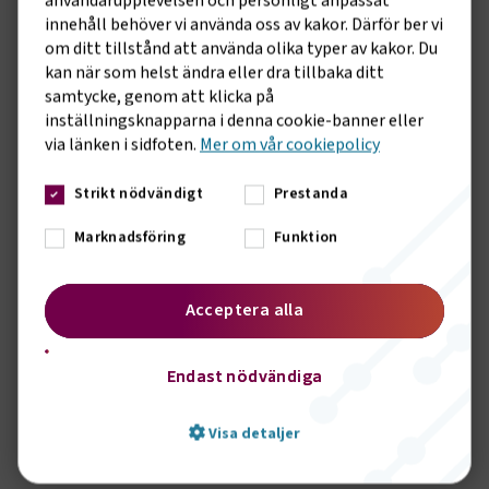
användarupplevelsen och personligt anpassat
innehåll behöver vi använda oss av kakor. Därför ber vi
om ditt tillstånd att använda olika typer av kakor. Du
kan när som helst ändra eller dra tillbaka ditt
Spela filmen
samtycke, genom att klicka på
inställningsknapparna i denna cookie-banner eller
via länken i sidfoten.
Mer om vår cookiepolicy
Strikt nödvändigt
Prestanda
Marknadsföring
Funktion
Har du gått på myterna om kollektivavtal?
Acceptera alla
Kollektivavtal ger branschanpassade villkor som
främjar stabiliteten på arbetsplatsen. Det blir lättare
att göra rätt och som medlem i Transportföretagen
Endast nödvändiga
har du alltid tillgång till experthjälp – från svar på
vardagsfrågor till biträde i Arbetsdomstolen.
Visa detaljer