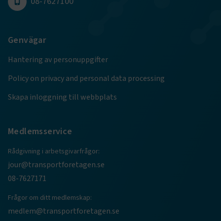
08-7627100
Google Privacy Policy
Genvägar
ARRAffinity
Session
Microsoft Corporation
.www.transportforetagen.se
Hantering av personuppgifter
Policy on privacy and personal data processing
Skapa inloggning till webbplats
.EPiForm_BID
www.transportforetagen.se
2
Medlemsservice
månader
4 veckor
Rådgivning i arbetsgivarfrågor:
jour@transportforetagen.se
08-7627171
Frågor om ditt medlemskap:
medlem@transportforetagen.se