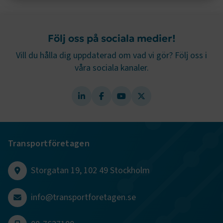
Sidomeny
Strikt nödvändigt
Prestanda
Marknadsföring
Följ oss på sociala medier!
Funktion
Vill du hålla dig uppdaterad om vad vi gör? Följ oss i
Strikt nödvändiga kakor låter dig använda webbplatsen
våra sociala kanaler.
genom att aktivera grundläggande funktioner, såsom
sidnavigering och åtkomst till säkra områden på
webbplatsen. Webbplatsen fungerar inte korrekt utan
dessa kakor.
Namn
Leverantör
/
Domän
Utgång
.AspNetCore.Session
transportforetagen.se
Session
Transportföretagen
.AspNetCore.AuthCookie
transportforetagen.se
1 år
Storgatan 19, 102 49 Stockholm
CookieScriptConsent
2
info@transportforetagen.se
CookieScript
månader
www.transportforetagen.se
4 veckor