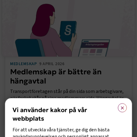
MEDLEMSKAP
9 APRIL 2026
Medlemskap är bättre än
hängavtal
Transportföretagen står på din sida som arbetsgivare,
när facket står på sina medlemmars sida. Hängavtal är
×
dessutom ofta dyrare än medlemskap.
Vi använder kakor på vår
webbplats
För att utveckla våra tjänster, ge dig den bästa
användarupplevelsen och personligt anpassat