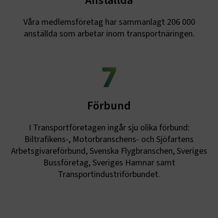
Anställda
4 veckor
används för att 
användare genom 
ett slumpmässig
Våra medlemsföretag har sammanlagt 206 000
nummer som
anställda som arbetar inom transportnäringen.
klientidentifiera
varje sidförfråg
webbplats och a
beräkna besökar-
kampanjdata fö
7
webbplatsanaly
ai_user
1 år
Detta cookie-na
Microsoft Corporation
associerat med M
www.transportforetagen.se
Application Insi
programvaran, 
Förbund
statisk användn
telemetriinforma
som bygger på A
I Transportföretagen ingår sju olika förbund:
molnplattformen
unik cookie för
Biltrafikens-, Motorbranschens- och Sjöfartens
användaridentif
det möjligt att 
Arbetsgivareförbund, Svenska Flygbranschen, Sveriges
användare som 
Bussföretag, Sveriges Hamnar samt
till applikatione
Transportindustriförbundet.