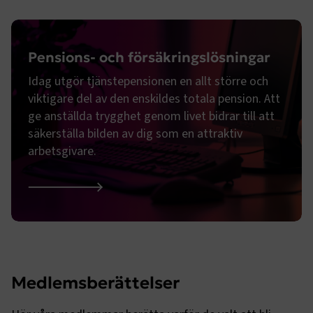
Google Privacy Policy
Pensions- och försäkringslösningar
ARRAffinity
Session
Microsoft Corporation
.www.transportforetagen.se
Idag utgör tjänstepensionen en allt större och
viktigare del av den enskildes totala pension. Att
ge anställda trygghet genom livet bidrar till att
säkerställa bilden av dig som en attraktiv
arbetsgivare.
.EPiForm_BID
www.transportforetagen.se
2
månader
4 veckor
Pensions- och försäkringslösningar
Medlemsberättelser