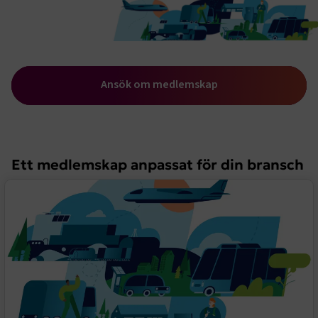
Ansök om medlemskap
Ett medlemskap anpassat för din bransch