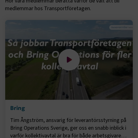
Hör våra medlemmar berätta varför de valt att bli
medlemmar hos Transportföretagen.
TF-XSRF-TOKEN
www.transportforetagen.se
Session
session
transportforetagen.shinyapps.io
Session
e
ARRAffinitySameSite
Session
Microsoft Corporation
.www.transportforetagen.se
Bring
Tim Ångström, ansvarig för leverantörsstyrning på
Bring Operations Sverige, ger oss en snabb inblick i
varför kollektivavtal är bra för både arbetsgivare