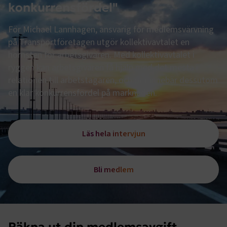
konkurrensfördel"
För Michael Lannhagen, ansvarig för medlemsvärvning
på Transportföretagen utgör kollektivavtalet en
hörnsten för arbetsgivaren. Med kollektivavtalet i
ryggen kan arbetsgivaren få hjälp med det mesta i
relationen till arbetstagaren, och det innebär dessutom
en klar konkurrensfördel på marknaden.
Läs hela intervjun
Bli medlem