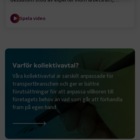
arbetsmiljö och branschfrågor. Det blir lättare att
Strikt nödvändigt
Prestanda
göra rätt!
Spela video
Marknadsföring
Funktion
Strikt nödvändiga kakor låter dig använda webbplatsen
genom att aktivera grundläggande funktioner, såsom
sidnavigering och åtkomst till säkra områden på
webbplatsen. Webbplatsen fungerar inte korrekt utan
dessa kakor.
Varför kollektivavtal?
Namn
Leverantör
/
Domän
Utgång
Våra kollektivavtal är särskilt anpassade för
.AspNetCore.Session
transportforetagen.se
Session
transportbranschen och ger er bättre
förutsättningar för att anpassa villkoren till
företagets behov än vad som går att förhandla
.AspNetCore.AuthCookie
transportforetagen.se
1 år
fram på egen hand.
CookieScriptConsent
2
CookieScript
månader
www.transportforetagen.se
Varför kollektivavtal?
4 veckor