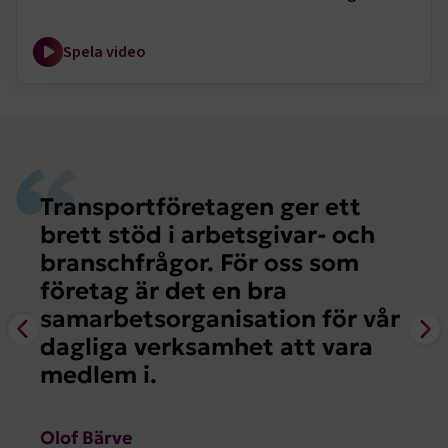
och arbetstagare. Med fler som väljer att jobba
hos företag med kollektivavtal, markerar det en
VISITOR_PRIVACY_METADATA
5
YouTube
Spela video
månader
.youtube.com
trygg och schysst arbetsmiljö där både kvalitet och
4 veckor
säkerhet står i centrum.
Transportföretagen ger ett
brett stöd i arbetsgivar- och
branschfrågor. För oss som
.EPiForm_VisitorIdentifier
2
Episerver
månader
www.transportforetagen.se
företag är det en bra
4 veckor
samarbetsorganisation för vår
EPiStateMarker
www.transportforetagen.se
Session
dagliga verksamhet att vara
medlem i.
Olof Bärve