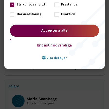
ett par dagar innan tillfället. Just nu finns det inte något
Strikt nödvändigt
Prestanda
sådant tillfälle inplanerat.
Marknadsföring
Funktion
Har du frågor om utbildningen, kontakta Anna Löf, tel 08-
762 71 21 eller mejla till oss på
utbildning@transportforetagen.se
Acceptera alla
Anna Löf
Endast nödvändiga
Utbildningsadministratör
Visa detaljer
Skicka e-post
08 762 71 21
Strikt nödvändigt
Prestanda
Talare
Marknadsföring
Funktion
Strikt nödvändiga kakor låter dig använda webbplatsen
Maria Svanberg
genom att aktivera grundläggande funktioner, såsom
Arbetsmiljöexpert
sidnavigering och åtkomst till säkra områden på