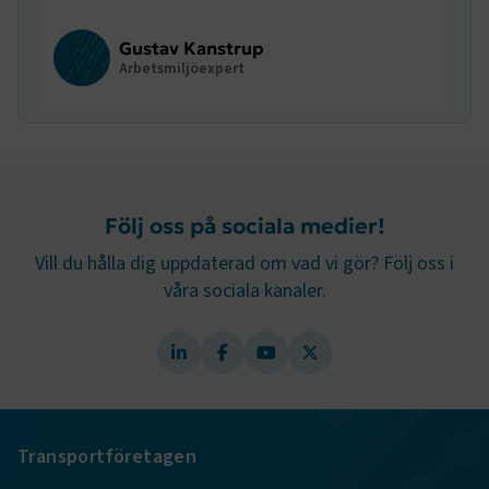
webbplatsen. Webbplatsen fungerar inte korrekt utan
dessa kakor.
Gustav Kanstrup
Arbetsmiljöexpert
Namn
Leverantör
/
Domän
Utgång
.AspNetCore.Session
transportforetagen.se
Session
.AspNetCore.AuthCookie
transportforetagen.se
1 år
Följ oss på sociala medier!
CookieScriptConsent
2
CookieScript
Vill du hålla dig uppdaterad om vad vi gör? Följ oss i
månader
www.transportforetagen.se
4 veckor
våra sociala kanaler.
Google Privacy Policy
ARRAffinity
Session
Microsoft Corporation
.www.transportforetagen.se
Transportföretagen