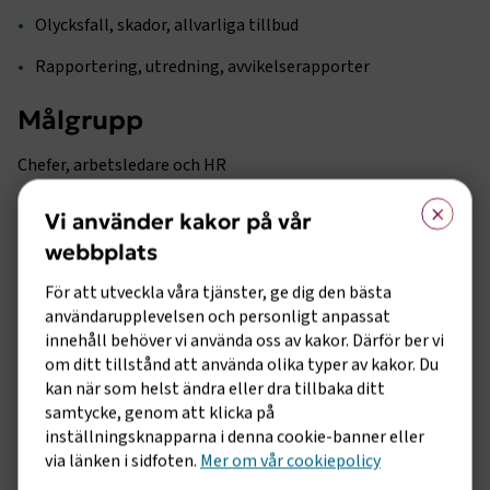
Olycksfall, skador, allvarliga tillbud
Rapportering, utredning, avvikelserapporter
Målgrupp
Chefer, arbetsledare och HR
×
Mer information
Vi använder kakor på vår
webbplats
Den fysiska utbildningen är en heldag. I kursavgiften ingår
lunch och kaffe. Kaffe och smörgås serveras från kl. 08.30
För att utveckla våra tjänster, ge dig den bästa
Eventuell resa och logi bokas och betalas av deltagaren. Den
användarupplevelsen och personligt anpassat
fysiska utbildningen hålls den 9:e september 2026.
innehåll behöver vi använda oss av kakor. Därför ber vi
om ditt tillstånd att använda olika typer av kakor. Du
Fakturering sker efter genomförd kurs.
kan när som helst ändra eller dra tillbaka ditt
Denna utbildning ges både digitalt och fysiskt. Det är två
samtycke, genom att klicka på
separata utbildningar.
inställningsknapparna i denna cookie-banner eller
via länken i sidfoten.
Mer om vår cookiepolicy
Den digitala är uppdelad på två halvdagar och länk skickas ut