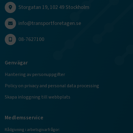
Storgatan 19, 102 49 Stockholm
info@transportforetagen.se
.EPiForm_BID
www.transportforetagen.se
2
månader
4 veckor
08-7627100
Genvägar
Hantering av personuppgifter
Policy on privacy and personal data processing
Skapa inloggning till webbplats
TF-XSRF-TOKEN
www.transportforetagen.se
Session
Medlemsservice
Rådgivning i arbetsgivarfrågor: