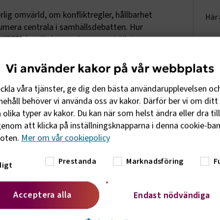
lig omvärld, om konfliktregler, hållbarhet
Här 
umera centrala i samhällsdebatten. Hur
tid bidra till det moderna samhället.
senterar några av de viktigaste frågorna
Vi använder kakor på vår webbplats
eckla våra tjänster, ge dig den bästa användarupplevelsen oc
ehåll behöver vi använda oss av kakor. Därför ber vi om ditt 
olika typer av kakor. Du kan när som helst ändra eller dra til
 dryck mellan kl 12.15-14.00
enom att klicka på inställningsknapparna i denna cookie-bann
foten.
Mer om vår cookiepolicy
Prestanda
Marknadsföring
F
igt
Acceptera alla
Endast nödvändiga