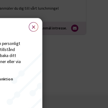
anmäler du dig till vårt lunchmingel
×
Inga aktuella tillfällen. Anmäl intresse.
h personligt
tillstånd
lbaka ditt
er eller via
unktion