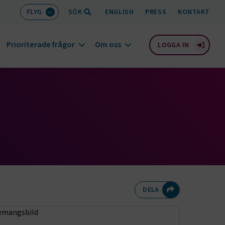
FLYG
SÖK
ENGLISH
PRESS
KONTAKT
Prioriterade frågor
Om oss
LOGGA IN
Dela på Twitte
Dela på F
Dela 
D
DELA