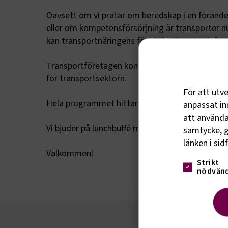
Oavsett om vi pratar om beredskap i en föränder
eller om kompetensförsörjning är transporter n
kan transportnäringens förutsättningar och fram
Transportföretagen kommer under en heldag pre
för transportsektorn.
För att utv
Hela programmet hittar du
här
anpassat inn
att använda 
Vi bjuder på lunchbuffé med gott från grillen och
samtycke, g
länken i sid
Välkommen!
Strikt
nödvänd