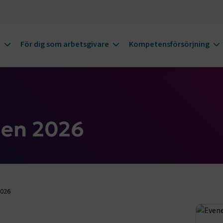
m
För dig som arbetsgivare
Kompetensförsörjning
len 2026
2026