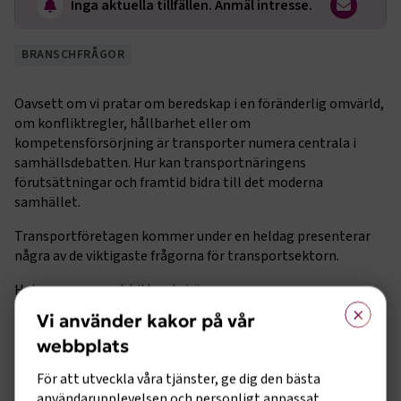
Inga aktuella tillfällen. Anmäl intresse.
BRANSCHFRÅGOR
Oavsett om vi pratar om beredskap i en föränderlig omvärld,
om konfliktregler, hållbarhet eller om
kompetensförsörjning är transporter numera centrala i
samhällsdebatten. Hur kan transportnäringens
förutsättningar och framtid bidra till det moderna
samhället.
Transportföretagen kommer under en heldag presenterar
några av de viktigaste frågorna för transportsektorn.
Hela programmet hittar du
här
×
Vi använder kakor på vår
Vi bjuder på lunchbuffé med gott från grillen och dryck
mellan kl 12.15-14.00
webbplats
Välkommen!
För att utveckla våra tjänster, ge dig den bästa
användarupplevelsen och personligt anpassat