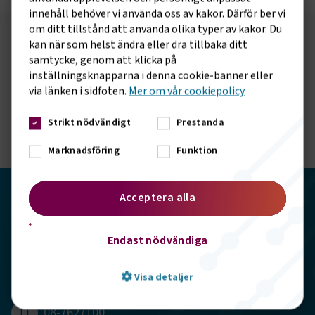
innehåll behöver vi använda oss av kakor. Därför ber vi
om ditt tillstånd att använda olika typer av kakor. Du
kan när som helst ändra eller dra tillbaka ditt
Följ oss på sociala medier!
samtycke, genom att klicka på
Vill du hålla dig uppdaterad om vad vi gör? Följ oss i
inställningsknapparna i denna cookie-banner eller
via länken i sidfoten.
våra sociala kanaler.
Mer om vår cookiepolicy
Strikt nödvändigt
Prestanda
Marknadsföring
Funktion
Acceptera alla
Transportföretagen
Storgatan 19, 102 49 Stockholm
Endast nödvändiga
info@transportforetagen.se
Visa detaljer
08-7627100