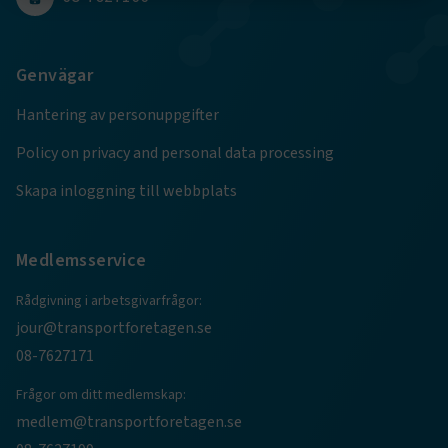
Strikt nödvändigt
Prestanda
Marknadsföring
Funktion
Genvägar
Strikt nödvändiga kakor låter dig använda webbplatsen
Hantering av personuppgifter
genom att aktivera grundläggande funktioner, såsom
sidnavigering och åtkomst till säkra områden på
Policy on privacy and personal data processing
webbplatsen. Webbplatsen fungerar inte korrekt utan
dessa kakor.
Skapa inloggning till webbplats
Namn
Leverantör
/
Domän
Utgång
Medlemsservice
.AspNetCore.Session
transportforetagen.se
Session
Rådgivning i arbetsgivarfrågor:
.AspNetCore.AuthCookie
transportforetagen.se
1 år
jour@transportforetagen.se
08-7627171
CookieScriptConsent
2
CookieScript
Frågor om ditt medlemskap:
månader
www.transportforetagen.se
4 veckor
medlem@transportforetagen.se