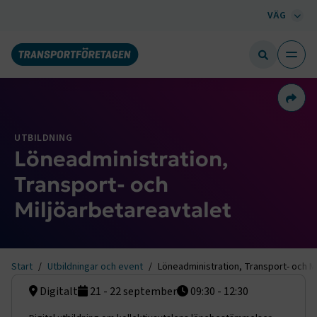
VÄG
Dela 
UTBILDNING
Löneadministration,
Transport- och
Miljöarbetareavtalet
Start
Utbildningar och event
Löneadministration, Transport- och M
Digitalt
21 - 22 september
09:30 - 12:30