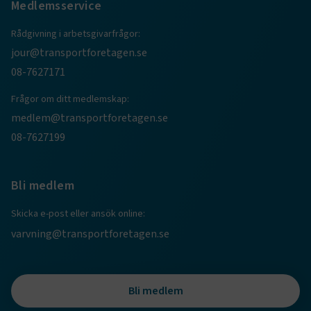
Medlemsservice
Rådgivning i arbetsgivarfrågor:
jour@transportforetagen.se
08-7627171
Frågor om ditt medlemskap:
medlem@transportforetagen.se
08-7627199
TF-XSRF-TOKEN
www.transportforetagen.se
Session
Bli medlem
session
transportforetagen.shinyapps.io
Session
Skicka e-post eller ansök online:
varvning@transportforetagen.se
e
Bli medlem
ARRAffinitySameSite
Session
Microsoft Corporation
.www.transportforetagen.se