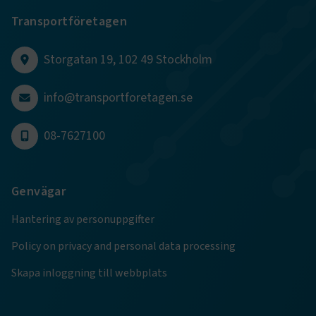
Transportföretagen
CookieScriptConsent
2
CookieScript
månader
www.transportforetagen.se
4 veckor
Storgatan 19, 102 49 Stockholm
Google Privacy Policy
info@transportforetagen.se
ARRAffinity
Session
Microsoft Corporation
08-7627100
.www.transportforetagen.se
Genvägar
Hantering av personuppgifter
Policy on privacy and personal data processing
.EPiForm_BID
www.transportforetagen.se
2
månader
4 veckor
Skapa inloggning till webbplats