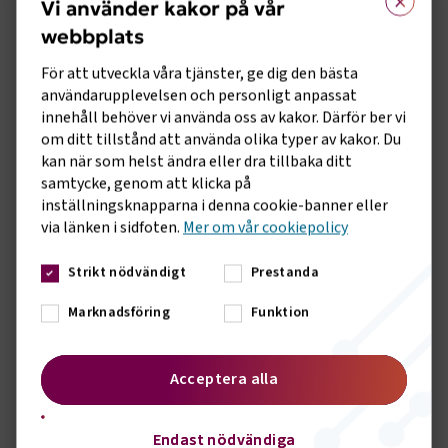
Vi använder kakor på vår
webbplats
Mer information
För att utveckla våra tjänster, ge dig den bästa
Länken skickas ut några dagar innan.
användarupplevelsen och personligt anpassat
innehåll behöver vi använda oss av kakor. Därför ber vi
Har du frågor om utbildningen, kontakta Anna Löf, tel 08-
om ditt tillstånd att använda olika typer av kakor. Du
762 71 21 eller mejla till oss på
kan när som helst ändra eller dra tillbaka ditt
utbildning@transportforetagen.se
samtycke, genom att klicka på
inställningsknapparna i denna cookie-banner eller
via länken i sidfoten.
Mer om vår cookiepolicy
Anna Löf
Utbildningsadministratör
Strikt nödvändigt
Prestanda
Marknadsföring
Funktion
Skicka e-post
08 762 71 21
Acceptera alla
Talare
Endast nödvändiga