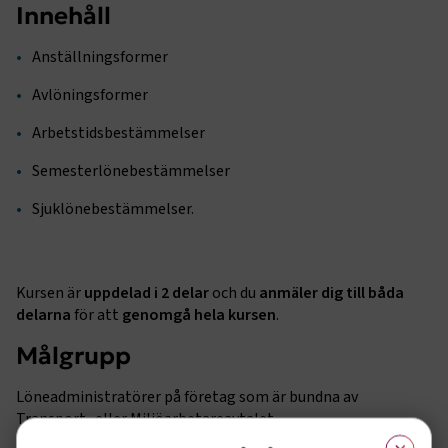
Innehåll
Anställningsformer
Avlöningsformer
Arbetstidsbestämmelser
Semesterlönebestämmelser
Sjuklönebestämmelser.
Kursen är
uppdelad i 2 delar
och du
anmäler dig till båda
delarna
för att
genomgå hela kursen
.
Målgrupp
Löneadministratörer på företag som är bundna av
Transport- eller Miljöarbetareavtalet.
×