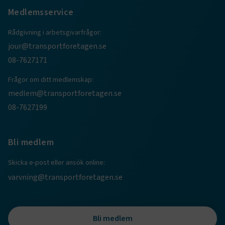
Medlemsservice
Rådgivning i arbetsgivarfrågor:
jour@transportforetagen.se
08-7627171
Frågor om ditt medlemskap:
medlem@transportforetagen.se
TF-XSRF-TOKEN
www.transportforetagen.se
Session
08-7627199
session
transportforetagen.shinyapps.io
Session
Bli medlem
Skicka e-post eller ansök online:
varvning@transportforetagen.se
e
ARRAffinitySameSite
Session
Microsoft Corporation
Bli medlem
.www.transportforetagen.se