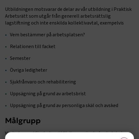
Utbildningen motsvarar de delar av vår utbildning i Praktisk
Arbetsrätt som utgår från generell arbetsrättslig
lagstiftning och inte enskilda kollektivavtal, exempelvis
Vem bestämmer på arbetsplatsen?
Relationen till facket
Semester
Övriga ledigheter
Sjukfrånvaro och rehabilitering
Uppsägning på grund av arbetsbrist
Uppsägning på grund av personliga skäl och avsked
Målgrupp
Vi vänder oss i första hand till dig som är chef, arbetsledare