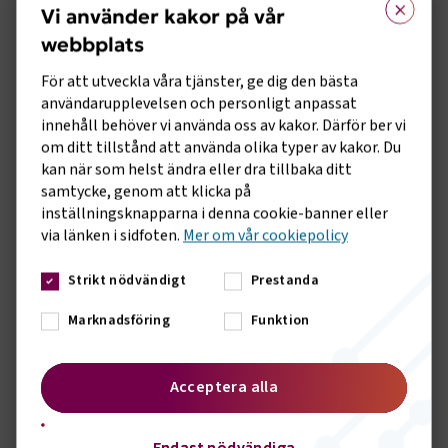
×
med personalansvar eller på någon sätt kommer i kontakt
Vi använder kakor på vår
med aktuella frågor.
webbplats
För att utveckla våra tjänster, ge dig den bästa
Mer information
användarupplevelsen och personligt anpassat
innehåll behöver vi använda oss av kakor. Därför ber vi
Kursen är
uppdelad i två halvdagar
och du
anmäler dig till
om ditt tillstånd att använda olika typer av kakor. Du
båda tillfällena
för att
genomgå hela kursen
.
kan när som helst ändra eller dra tillbaka ditt
samtycke, genom att klicka på
Länken skickas ett par dagar innan.
inställningsknapparna i denna cookie-banner eller
Har du frågor om utbildningen, kontakta Anna Löf, tel 08-
via länken i sidfoten.
Mer om vår cookiepolicy
762 71 21 eller mejla till oss på
utbildning@transportforetagen.se
Strikt nödvändigt
Prestanda
Marknadsföring
Funktion
Anna Löf
Utbildningsadministratör
Acceptera alla
Skicka e-post
08 762 71 21
Endast nödvändiga