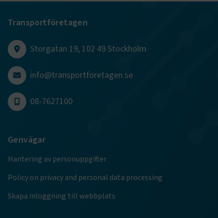
Transportföretagen
CookieScriptConsent
2
CookieScript
månader
www.transportforetagen.se
4 veckor
Storgatan 19, 102 49 Stockholm
Google Privacy Policy
info@transportforetagen.se
ARRAffinity
Session
Microsoft Corporation
.www.transportforetagen.se
08-7627100
Genvägar
Hantering av personuppgifter
.EPiForm_BID
www.transportforetagen.se
2
Policy on privacy and personal data processing
månader
4 veckor
Skapa inloggning till webbplats