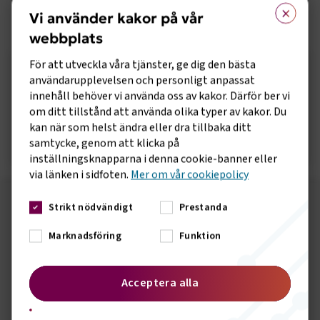
×
effektiv skattepolitik och hållbara transportlösningar för
Vi använder kakor på vår
att främja klimatmål och ekonomisk tillväxt.
webbplats
Sidomeny
För att utveckla våra tjänster, ge dig den bästa
Innehåll om energiskattesystemets
användarupplevelsen och personligt anpassat
framtid
innehåll behöver vi använda oss av kakor. Därför ber vi
om ditt tillstånd att använda olika typer av kakor. Du
kan när som helst ändra eller dra tillbaka ditt
Öppna remiss
samtycke, genom att klicka på
inställningsknapparna i denna cookie-banner eller
via länken i sidfoten.
Mer om vår cookiepolicy
Strikt nödvändigt
Prestanda
Följ oss på sociala medier!
Marknadsföring
Funktion
Vill du hålla dig uppdaterad om vad vi gör? Följ oss i
våra sociala kanaler.
Acceptera alla