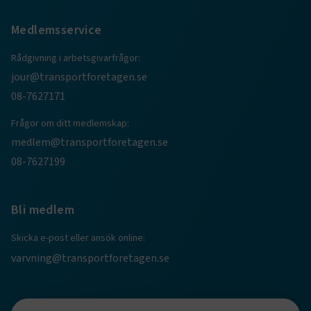
Medlemsservice
CookieScriptConsent
2
CookieScript
månader
www.transportforetagen.se
Rådgivning i arbetsgivarfrågor:
4 veckor
jour@transportforetagen.se
08-7627171
Google Privacy Policy
Frågor om ditt medlemskap:
ARRAffinity
Session
Microsoft Corporation
medlem@transportforetagen.se
.www.transportforetagen.se
08-7627199
Bli medlem
Skicka e-post eller ansök online:
.EPiForm_BID
www.transportforetagen.se
2
varvning@transportforetagen.se
månader
4 veckor