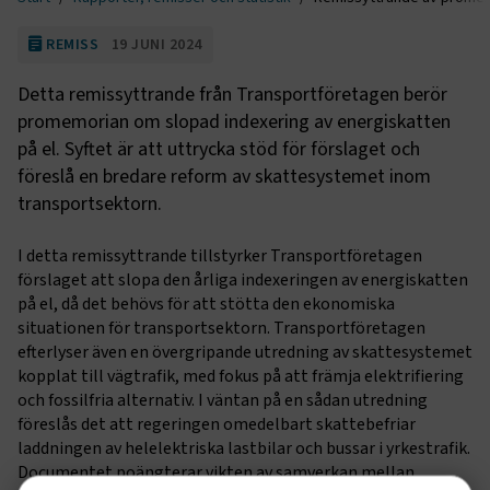
REMISS
19 JUNI 2024
Detta remissyttrande från Transportföretagen berör
promemorian om slopad indexering av energiskatten
på el. Syftet är att uttrycka stöd för förslaget och
föreslå en bredare reform av skattesystemet inom
transportsektorn.
I detta remissyttrande tillstyrker Transportföretagen
förslaget att slopa den årliga indexeringen av energiskatten
på el, då det behövs för att stötta den ekonomiska
situationen för transportsektorn. Transportföretagen
efterlyser även en övergripande utredning av skattesystemet
kopplat till vägtrafik, med fokus på att främja elektrifiering
och fossilfria alternativ. I väntan på en sådan utredning
föreslås det att regeringen omedelbart skattebefriar
laddningen av helelektriska lastbilar och bussar i yrkestrafik.
Documentet poängterar vikten av samverkan mellan