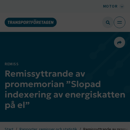
MOTOR
Dela 
REMISS
Remissyttrande av
promemorian ”Slopad
indexering av energiskatten
på el”
Start
Rapporter, remisser och statistik
Remissyttrande av promemo