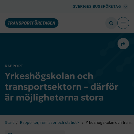
SVERIGES BUSSFÖRETAG
Dela 
RAPPORT
Yrkeshögskolan och
transportsektorn – därför
är möjligheterna stora
Start
Rapporter, remisser och statistik
Yrkeshögskolan och transpo