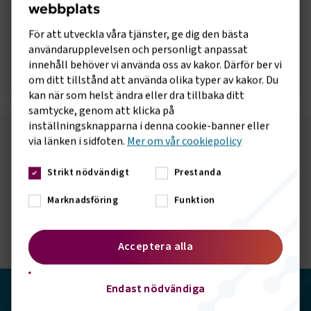
webbplats
Rapport om Yrkeshögskolan och
transportsektorn
För att utveckla våra tjänster, ge dig den bästa
användarupplevelsen och personligt anpassat
innehåll behöver vi använda oss av kakor. Därför ber vi
Öppna rapport
om ditt tillstånd att använda olika typer av kakor. Du
kan när som helst ändra eller dra tillbaka ditt
samtycke, genom att klicka på
inställningsknapparna i denna cookie-banner eller
via länken i sidfoten.
Mer om vår cookiepolicy
Följ oss på sociala medier!
Strikt nödvändigt
Prestanda
Vill du hålla dig uppdaterad om vad vi gör? Följ oss i
våra sociala kanaler.
Marknadsföring
Funktion
Acceptera alla
Endast nödvändiga
Transportföretagen