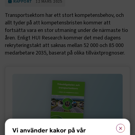
RAPPORT
12 MARS 2025
Transportsektorn har ett stort kompetensbehov, och
allt tyder på att kompetensbristen kommer att
fortsätta vara en stor utmaning under de närmaste tio
åren. Enligt HUI Research kommer det med dagens
rekryteringstakt att saknas mellan 52 000 och 85 000
medarbetare 2035, baserat på olika tillväxtprognoser.
Sidomeny
×
Vi använder kakor på vår