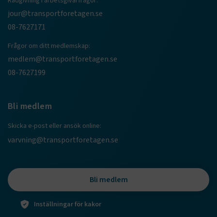
Rådgivning i arbetsgivarfrågor:
CookieScriptConsent
2
CookieScript
jour@transportforetagen.se
månader
www.transportforetagen.se
4 veckor
08-7627171
Frågor om ditt medlemskap:
Google Privacy Policy
medlem@transportforetagen.se
08-7627199
ARRAffinity
Session
Microsoft Corporation
.www.transportforetagen.se
Bli medlem
Skicka e-post eller ansök online:
varvning@transportforetagen.se
.EPiForm_BID
www.transportforetagen.se
2
månader
4 veckor
Bli medlem
Inställningar för kakor