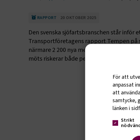
RAPPORT
20 OKTOBER 2025
Den svenska sjöfartsbranschen står inför e
Transportföretagens rapport Tempen på s
närmare 2 200 nya medarbetare rekryteras
möts riskerar både persontransporter och 
För att utv
anpassat inn
att använda 
samtycke, g
länken i sid
Strikt
nödvänd