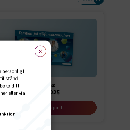
meny
×
h personligt
tillstånd
port om sjöfartens
lbaka ditt
ryteringsbehov 2025
er eller via
Öppna rapport
unktion