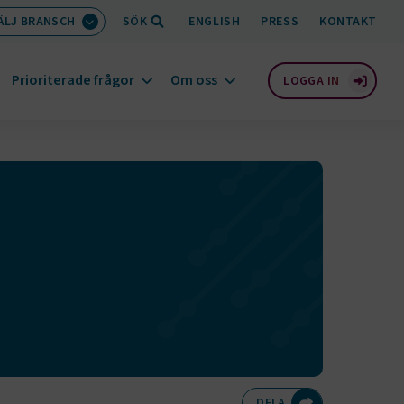
ÄLJ BRANSCH
SÖK
ENGLISH
PRESS
KONTAKT
Prioriterade frågor
Om oss
LOGGA IN
Dela på Twitte
Dela på F
Dela 
D
DELA