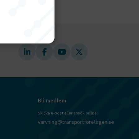
nktion
gande
bplatsen
tekniska
Bli medlem
ändare
Skicka e-post eller ansök online:
behörigheter
varvning@transportforetagen.se
ookie-
tt komma ihåg
ns cookie.
ie-