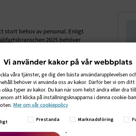
Sido
tt stort behov av personal. Enligt
jöfartsbranschen 2025 behöver
 till och med 2027. Om behovet inte
svensk export att påverkas.
Vi använder kakor på vår webbplats
eckla våra tjänster, ge dig den bästa användarupplevelsen oc
ehåll behöver vi använda oss av kakor. Därför ber vi om ditt 
Rap
olika typer av kakor. Du kan när som helst ändra eller dra til
rek
enom att klicka på inställningsknapparna i denna cookie-bann
foten.
Mer om vår cookiepolicy
Prestanda
Marknadsföring
F
igt