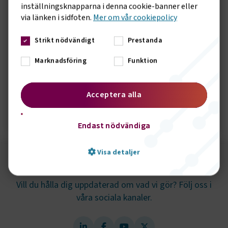
inställningsknapparna i denna cookie-banner eller
via länken i sidfoten.
Mer om vår cookiepolicy
Strikt nödvändigt
Prestanda
Marknadsföring
Funktion
Rapport om turist- och
beställningstrafik 2025
Acceptera alla
Öppna rapport
Endast nödvändiga
Visa detaljer
Följ oss på sociala medier!
Vill du hålla dig uppdaterad om vad vi gör? Följ oss i
Strikt nödvändigt
Prestanda
våra sociala kanaler.
Marknadsföring
Funktion