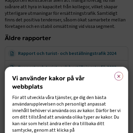
Rapporten konstaterar även att många företag nu har
svårare att hyra in kapacitet från kollegor, vilket skapar
ytterligare utmaningar för ersättningstrafik. Samtidigt
finns det positiva tendenser, såsom ökat samarbete mellan
företagen och en stabil omsättning vid vissa segment.
Äldre rapporter
Rapport och turist- och beställningstrafik 2024
Rapport och turist- och beställningstrafik 2023
×
Vi använder kakor på vår
Rapport och turist- och beställningstrafik 2020
webbplats
För att utveckla våra tjänster, ge dig den bästa
Sidomeny
användarupplevelsen och personligt anpassat
innehåll behöver vi använda oss av kakor. Därför ber vi
om ditt tillstånd att använda olika typer av kakor. Du
kan när som helst ändra eller dra tillbaka ditt
samtycke, genom att klicka på