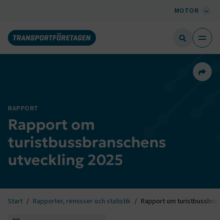
MOTOR
Dela 
RAPPORT
Rapport om
turistbussbranschens
utveckling 2025
Start
Rapporter, remisser och statistik
Rapport om turistbussbran