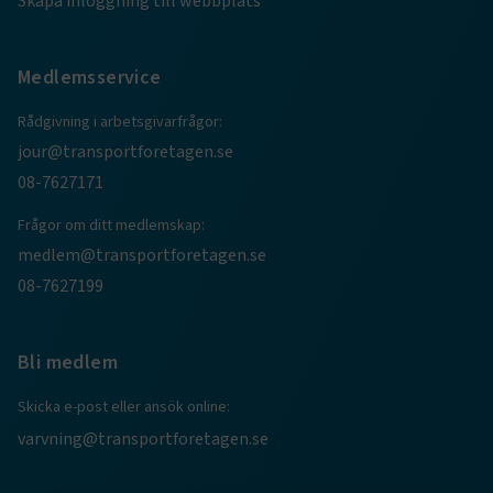
Skapa inloggning till webbplats
.www.transportforetagen.se
Medlemsservice
Rådgivning i arbetsgivarfrågor:
jour@transportforetagen.se
.EPiForm_BID
www.transportforetagen.se
2
08-7627171
månader
4 veckor
Frågor om ditt medlemskap:
medlem@transportforetagen.se
08-7627199
Bli medlem
Skicka e-post eller ansök online:
varvning@transportforetagen.se