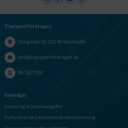
Strikt nödvändiga kakor låter dig använda webbplatsen
genom att aktivera grundläggande funktioner, såsom
sidnavigering och åtkomst till säkra områden på
webbplatsen. Webbplatsen fungerar inte korrekt utan
Transportföretagen
dessa kakor.
Namn
Leverantör
/
Domän
Utgång
Storgatan 19, 102 49 Stockholm
.AspNetCore.Session
transportforetagen.se
Session
info@transportforetagen.se
.AspNetCore.AuthCookie
transportforetagen.se
1 år
08-7627100
CookieScriptConsent
2
CookieScript
månader
www.transportforetagen.se
4 veckor
Genvägar
Hantering av personuppgifter
Google Privacy Policy
Policy on privacy and personal data processing
ARRAffinity
Session
Microsoft Corporation