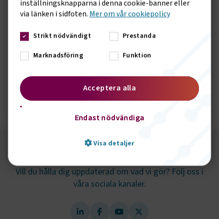
inställningsknapparna i denna cookie-banner eller
via länken i sidfoten.
Mer om vår cookiepolicy
Strikt nödvändigt
Prestanda
Marknadsföring
Funktion
Rapport om hållbar upphandling i
kollektivtrafik
Acceptera alla
Öppna rapport
Endast nödvändiga
Visa detaljer
Följ oss på sociala medier!
Vill du hålla dig uppdaterad om vad vi gör? Följ oss i
våra sociala kanaler.
Strikt nödvändigt
Prestanda
Marknadsföring
Funktion