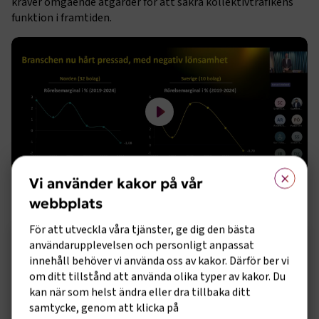
kräver omgående åtgärder för att säkra kollektivtrafikens
funktion i framtiden.
Spela filmen Se inspelad sändning från rap
×
Se inspelad sändning från
Vi använder kakor på vår
rapportsläppet
webbplats
För att utveckla våra tjänster, ge dig den bästa
Sidomeny
användarupplevelsen och personligt anpassat
innehåll behöver vi använda oss av kakor. Därför ber vi
om ditt tillstånd att använda olika typer av kakor. Du
kan när som helst ändra eller dra tillbaka ditt
samtycke, genom att klicka på