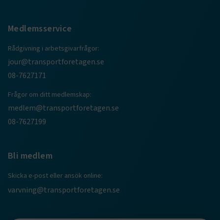
Medlemsservice
Rådgivning i arbetsgivarfrågor:
jour@transportforetagen.se
.EPiForm_BID
www.transportforetagen.se
2
08-7627171
månader
4 veckor
Frågor om ditt medlemskap:
medlem@transportforetagen.se
08-7627199
Bli medlem
Skicka e-post eller ansök online:
varvning@transportforetagen.se
TF-XSRF-TOKEN
www.transportforetagen.se
Session