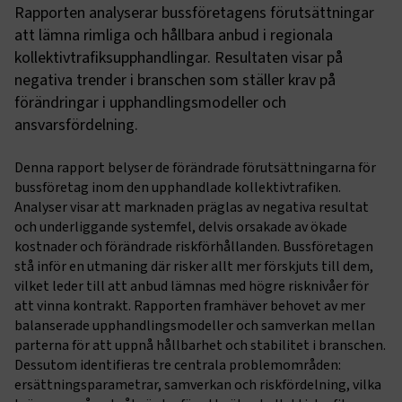
Rapporten analyserar bussföretagens förutsättningar
att lämna rimliga och hållbara anbud i regionala
kollektivtrafiksupphandlingar. Resultaten visar på
negativa trender i branschen som ställer krav på
förändringar i upphandlingsmodeller och
ansvarsfördelning.
Denna rapport belyser de förändrade förutsättningarna för
bussföretag inom den upphandlade kollektivtrafiken.
Analyser visar att marknaden präglas av negativa resultat
och underliggande systemfel, delvis orsakade av ökade
kostnader och förändrade riskförhållanden. Bussföretagen
stå inför en utmaning där risker allt mer förskjuts till dem,
vilket leder till att anbud lämnas med högre risknivåer för
att vinna kontrakt. Rapporten framhäver behovet av mer
balanserade upphandlingsmodeller och samverkan mellan
parterna för att uppnå hållbarhet och stabilitet i branschen.
Dessutom identifieras tre centrala problemområden:
ersättningsparametrar, samverkan och riskfördelning, vilka