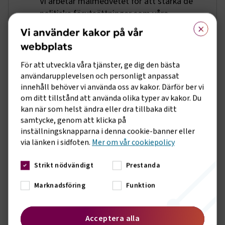
Vi arbetar målmedvetet för att stärka de
politiska förutsättningar som våra
×
medlemsföretag verkar under, oavsett om
Vi använder kakor på vår
det gäller lagar, skatter, att stärka
webbplats
kompetensförsörjningen eller EU-frågor.
Genom att bli medlem får du möjlighet att
För att utveckla våra tjänster, ge dig den bästa
vara med och påverka.
användarupplevelsen och personligt anpassat
innehåll behöver vi använda oss av kakor. Därför ber vi
om ditt tillstånd att använda olika typer av kakor. Du
Ett medlemskap är en
kvalitetsstämpel
kan när som helst ändra eller dra tillbaka ditt
samtycke, genom att klicka på
Att vara medlem innebär att du både
inställningsknapparna i denna cookie-banner eller
omfattas av ett kollektivavtal och
via länken i sidfoten.
Mer om vår cookiepolicy
dessutom blir en del av Svenskt Näringsliv.
Strikt nödvändigt
Det är en kvalitetsstämpel för er
Prestanda
verksamhet, både när ni har att göra med
Marknadsföring
Funktion
kunder och när ni ska rekrytera ny
kompetens.
Acceptera alla