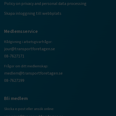
Policy on privacy and personal data processing
Skapa inloggning till webbplats
Medlemsservice
Rådgivning i arbetsgivarfrågor:
jour@transportforetagen.se
08-7627171
TF-XSRF-TOKEN
www.transportforetagen.se
Session
Frågor om ditt medlemskap:
medlem@transportforetagen.se
08-7627199
session
transportforetagen.shinyapps.io
Session
Bli medlem
Skicka e-post eller ansök online: