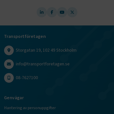
.AspNetCore.AuthCookie
transportforetagen.se
1 år
CookieScriptConsent
2
CookieScript
månader
www.transportforetagen.se
4 veckor
Transportföretagen
Google Privacy Policy
Storgatan 19, 102 49 Stockholm
ARRAffinity
Session
Microsoft Corporation
info@transportforetagen.se
.www.transportforetagen.se
08-7627100
Genvägar
.EPiForm_BID
www.transportforetagen.se
2
månader
Hantering av personuppgifter
4 veckor