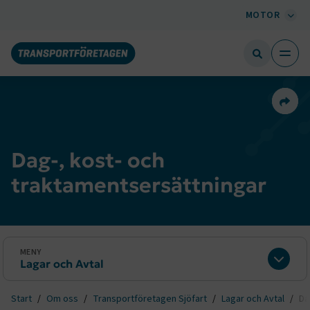
MOTOR
Dela 
Dag-, kost- och
traktamentsersättningar
MENY
Lagar och Avtal
Expan
Start
Om oss
Transportföretagen Sjöfart
Lagar och Avtal
Da